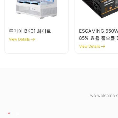
루미아 BK01 화이트
ESGAMING 650
85% 효율 풀모듈 
View Details
론즈 데스크탑 PC
View Details
플라이 ESB650W
we welcome cu
이름