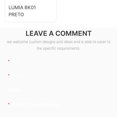
LUMIA BK01
PRETO
LEAVE A COMMENT
we welcome custom designs and ideas and is able to cater to
the specific requirements.
Nome
O Email
Empresa
Telefone/whatsapp/wechat