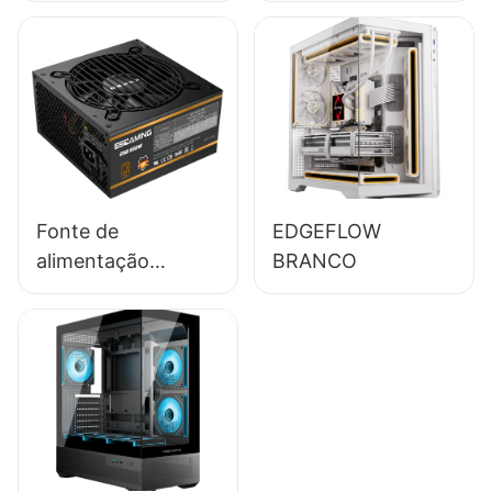
de alta qualidade,
85% de eficiência,
módulo completo,
certificação 80+
Bronze para PC
desktop
(ESB650W)
Fonte de
EDGEFLOW
alimentação
BRANCO
ESGAMING 550W
de alta qualidade,
85% de eficiência,
certificação 80+
Bronze para PC
desktop
(ESB550W)