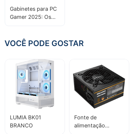
Gabinetes para PC
Gamer 2025: Os
Benefícios de
Escolher um
Gabinete Modular
VOCÊ PODE GOSTAR
LUMIA BK01
Fonte de
BRANCO
alimentação
ESGAMING 650W