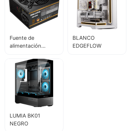
80+ Bronze para
PC de escritorio
(ESB650W)
Fuente de
BLANCO
alimentación
EDGEFLOW
ESGAMING de 550
W, alta calidad, 85
% de eficiencia,
certificación 80+
Bronze para PC de
escritorio
(ESB550W)
LUMIA BK01
NEGRO