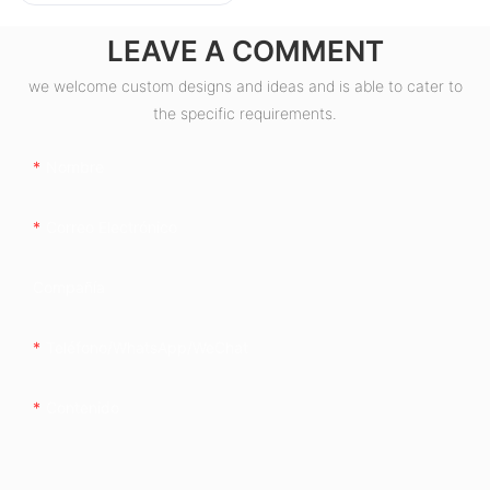
LEAVE A COMMENT
we welcome custom designs and ideas and is able to cater to
the specific requirements.
Nombre
Correo Electrónico
Compañía
Teléfono/WhatsApp/WeChat
Contenido