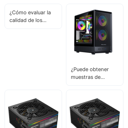
¿Cómo evaluar la
calidad de los
accesorios de
juego de un
proveedor?
¿Puede obtener
muestras de
carcasas de PC
diseñadas a
medida?