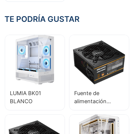
Ventajas de elegir
una caja modular
TE PODRÍA GUSTAR
LUMIA BK01
Fuente de
BLANCO
alimentación
ESGAMING de 650
W de alta calidad,
85 % de eficiencia,
módulo completo,