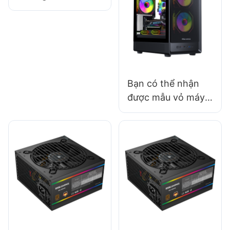
lượng phụ kiện chơi
game từ nhà cung
cấp?
Bạn có thể nhận
được mẫu vỏ máy
tính được thiết kế
riêng không?