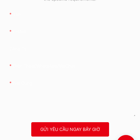
Tên
E-Mail
Công Ty
Điện Thoại/WhatsApp/WeChat
Nội Dung
GỬI YÊU CẦU NGAY BÂY GIỜ