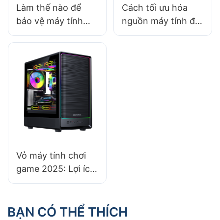
Làm thế nào để
Cách tối ưu hóa
bảo vệ máy tính
nguồn máy tính để
của bạn trong
chơi game có độ
tương lai với bộ
trễ thấp
nguồn phù hợp
Vỏ máy tính chơi
game 2025: Lợi ích
của việc chọn vỏ
máy dạng mô-đun
BẠN CÓ THỂ THÍCH