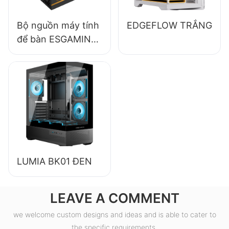
Bộ nguồn máy tính
EDGEFLOW TRẮNG
để bàn ESGAMING
550W chất lượng
cao, hiệu suất 85%,
đạt chuẩn 80+
Bronze ESB550W
LUMIA BK01 ĐEN
LEAVE A COMMENT
we welcome custom designs and ideas and is able to cater to
the specific requirements.