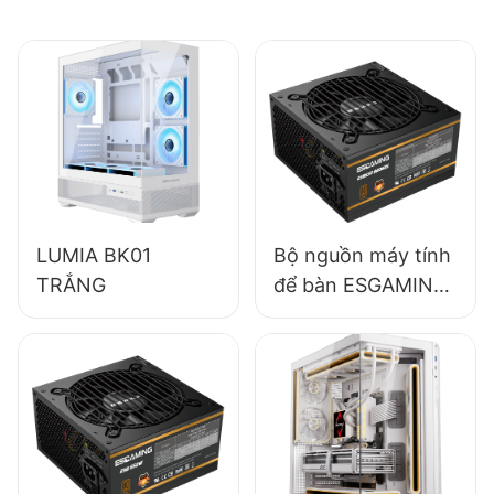
LUMIA BK01
Bộ nguồn máy tính
TRẮNG
để bàn ESGAMING
650W chất lượng
cao, hiệu suất 85%,
dạng module đầy
đủ, chuẩn 80+
Bronze ESB650W