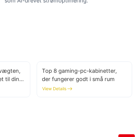
som AI-drevet strømoptimering.
 vægten,
Top 8 gaming-pc-kabinetter,
 til din
der fungerer godt i små rum
View Details