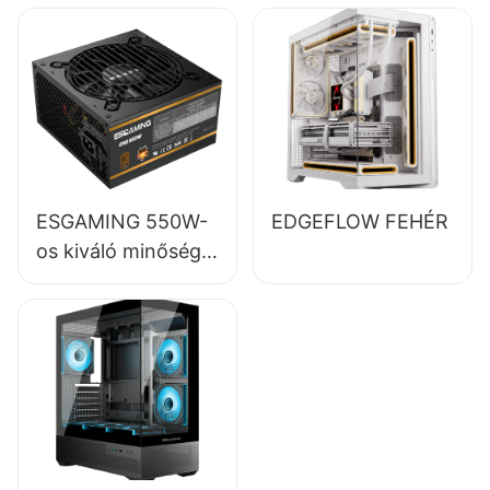
teljes modulos, 80+
bronz színű asztali
számítógép
tápegységek
ESB650W
ESGAMING 550W-
EDGEFLOW FEHÉR
os kiváló minőségű,
85%-os hatásfokú,
80+ bronz színű
asztali számítógép
tápegység,
ESB550W