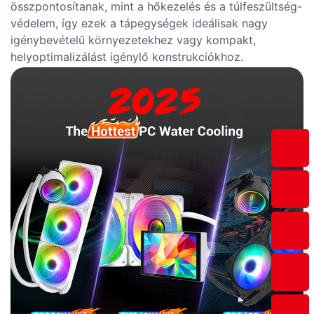
összpontosítanak, mint a hőkezelés és a túlfeszültség-
védelem, így ezek a tápegységek ideálisak nagy
igénybevételű környezetekhez vagy kompakt,
helyoptimalizálást igénylő konstrukciókhoz.