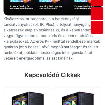
Kiválasztáskor rangsorolja a hatékonysági
tanúsítványokat (pl. 80 Plus), a teljesítményigényt az
alkatrészek alapján számítsa ki, és a kábelrendezéshez
vegye figyelembe a moduláris és a nem moduláris
kialakításokat. Az erős K+F múlttal rendelkező márkák
gyakran jobb hosszú távú megbízhatóságot és fejlett
funkciókat, például mesterséges intelligencia által
vezérelt energiaoptimalizálást kínálnak.
Kapcsolódó Cikkek