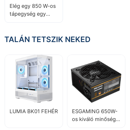
Elég egy 850 W-os
tápegység egy
gamer PC-hez?
TALÁN TETSZIK NEKED
LUMIA BK01 FEHÉR
ESGAMING 650W-
os kiváló minőségű,
85%-os hatásfokú,