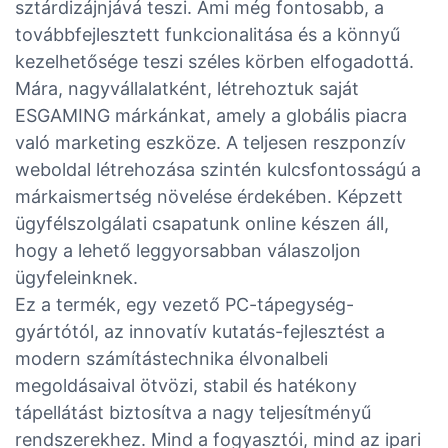
sztárdizájnjává teszi. Ami még fontosabb, a
továbbfejlesztett funkcionalitása és a könnyű
kezelhetősége teszi széles körben elfogadottá.
Mára, nagyvállalatként, létrehoztuk saját
ESGAMING márkánkat, amely a globális piacra
való marketing eszköze. A teljesen reszponzív
weboldal létrehozása szintén kulcsfontosságú a
márkaismertség növelése érdekében. Képzett
ügyfélszolgálati csapatunk online készen áll,
hogy a lehető leggyorsabban válaszoljon
ügyfeleinknek.
Ez a termék, egy vezető PC-tápegység-
gyártótól, az innovatív kutatás-fejlesztést a
modern számítástechnika élvonalbeli
megoldásaival ötvözi, stabil és hatékony
tápellátást biztosítva a nagy teljesítményű
rendszerekhez. Mind a fogyasztói, mind az ipari