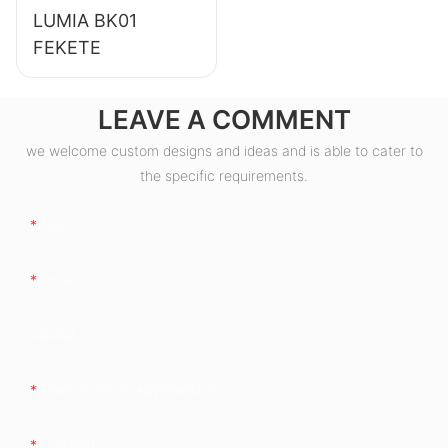
LUMIA BK01
FEKETE
LEAVE A COMMENT
we welcome custom designs and ideas and is able to cater to
the specific requirements.
Név
Email
Vállalat
Telefon/WhatsApp/WeChat
Tartalom