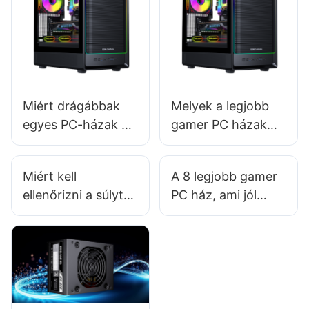
Miért drágábbak
Melyek a legjobb
egyes PC-házak a
gamer PC házak
piacon?
vízhűtéses
rendszerekhez?
Miért kell
A 8 legjobb gamer
ellenőrizni a súlyt
PC ház, ami jól
gamer PC ház
működik kis
kiválasztásakor?
szobákban