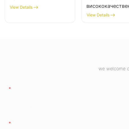
висококачестве
View Details
захранване за н
View Details
компютри с 85%
ефективност,
пълномодулно, 
бронзово, ESB6
we welcome cu
Име
Компания
Съдържание