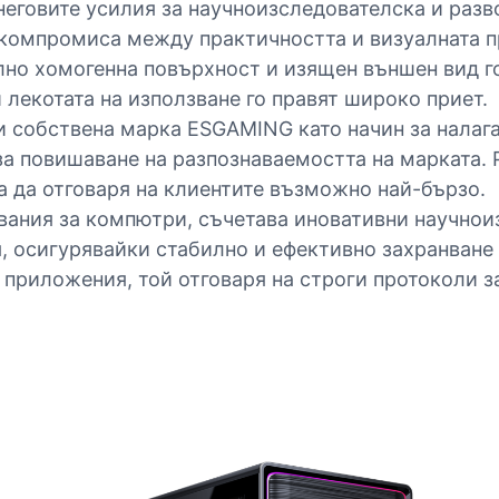
неговите усилия за научноизследователска и разв
 компромиса между практичността и визуалната п
лно хомогенна повърхност и изящен външен вид го
 лекотата на използване го правят широко приет.
и собствена марка ESGAMING като начин за налага
за повишаване на разпознаваемостта на марката. 
а да отговаря на клиентите възможно най-бързо.
нвания за компютри, съчетава иновативни научнои
, осигурявайки стабилно и ефективно захранване
и приложения, той отговаря на строги протоколи 