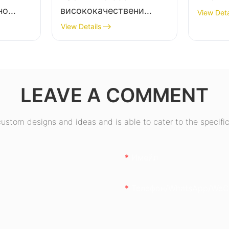
но
висококачествени
View Deta
астолни
захранвания за
View Details
настолни компютри с
85% ефективност, 80+
80+
бронзови сертификати
50W
ESB550W
LEAVE A COMMENT
stom designs and ideas and is able to cater to the specific
Имейл
Телефон/WhatsApp/WeC