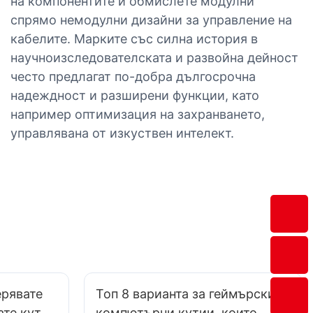
на компонентите и обмислете модулни
спрямо немодулни дизайни за управление на
кабелите. Марките със силна история в
научноизследователската и развойна дейност
често предлагат по-добра дългосрочна
надеждност и разширени функции, като
например оптимизация на захранването,
управлявана от изкуствен интелект.
ерявате
Топ 8 варианта за геймърски
ате кутия
компютърни кутии, които