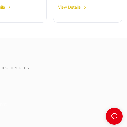
ils
View Details
 requirements.
hat