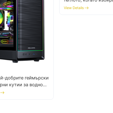
за геймърски компют
View Details
ай-добрите геймърски
ни кутии за водно
не?