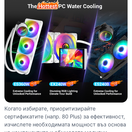
Когато избирате, приоритизирайте
сертификатите (напр. 80 Plus) за ефективност,
изчислете необходимата мощност въз основа