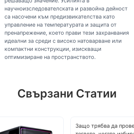
решаващо значение. Усилията в
научноизследователската и развойна дейност
са насочени към предизвикателства като
управление на температурата и защита от
пренапрежение, което прави тези захранвания
идеални за среди с високо натоварване или
компактни конструкции, изискващи
оптимизиране на пространството.
Свързани Статии
Защо трябва да пров
теглото, когато избир