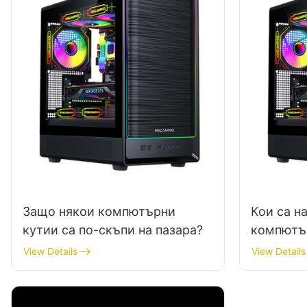
Защо някои компютърни
Кои са н
кутии са по-скъпи на пазара?
компютър
охлажда
View Details
View Details