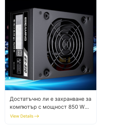
Достатъчно ли е захранване за
компютър с мощност 850 W
за геймърски компютър?
View Details