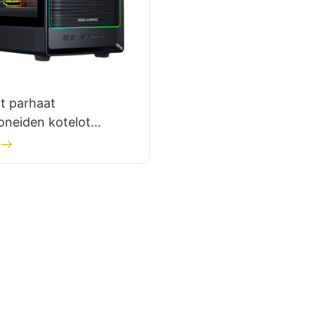
t parhaat
koneiden kotelot
dytykseen?