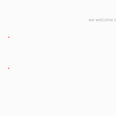
virtalähde ESB6
we welcome cu
Nimi
Yritys
Sisältö