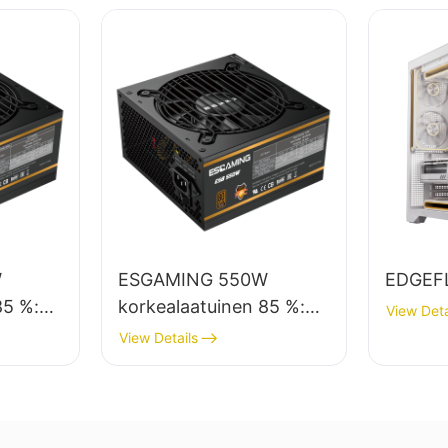
W
ESGAMING 550W
EDGEF
85 %:n
korkealaatuinen 85 %:n
View Deta
hyötysuhde 80+ pronssi
View Details
pöytätietokoneiden
80+
virtalähde ESB550W
en