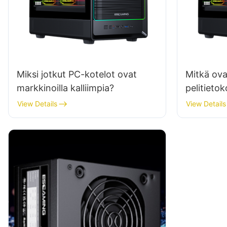
Miksi jotkut PC-kotelot ovat
Mitkä ova
markkinoilla kalliimpia?
pelitieto
vesijääh
View Details
View Details