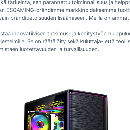
kä tärkeintä, sen parannettu toiminnallisuus ja helppo
an ESGAMING-brändimme markkinoidaksemme tuotteita
in bränditietoisuuden lisäämiseen. Meillä on ammattit
tää innovatiivisen tutkimus- ja kehitystyön huippuluo
jestelmille. Se on räätälöity sekä kuluttaja- että teoll
rmistaen luotettavuuden ja turvallisuuden.