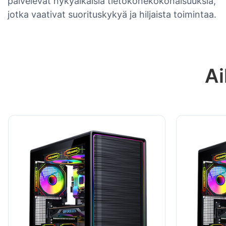
palvelevat nykyaikaisia ​​tietokonekokonaisuuksia,
jotka vaativat suorituskykyä ja hiljaista toimintaa.
Ai