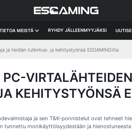
RYHDY JÄLLEENMYYJÄKSI
TIETOA MEISTÄ
UUTISE
aja ja heidän tutkimus- ja kehitystyönsä ESGAMINGilta
PC-VIRTALÄHTEIDEN
JA KEHITYSTYÖNSÄ 
almistaja ja sen T&K-ponnistelut ovat tehneet hien
n tunnettu monikäyttöisyydestään ja hienostuneesta 