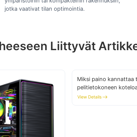
ympäristöihin tai kompakteihin rakennuksiin,
jotka vaativat tilan optimointia.
heeseen Liittyvät Artikke
Miksi paino kannattaa 
pelitietokoneen kotelo
valittaessa?
View Details