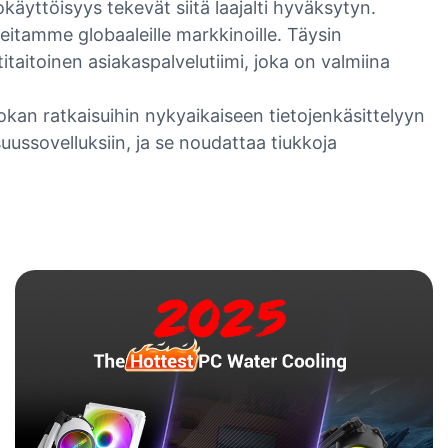
käyttöisyys tekevät siitä laajalti hyväksytyn.
mme globaaleille markkinoille. Täysin
aitoinen asiakaspalvelutiimi, joka on valmiina
kan ratkaisuihin nykyaikaiseen tietojenkäsittelyyn
isuussovelluksiin, ja se noudattaa tiukkoja