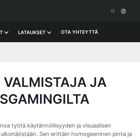
OTA YHTEYTTÄ
T
LATAUKSET
 VALMISTAJA JA
ESGAMINGILTA
oa työtä käytännöllisyyden ja visuaalisen
ulkonäöstään. Sen erittäin homogeeninen pinta ja