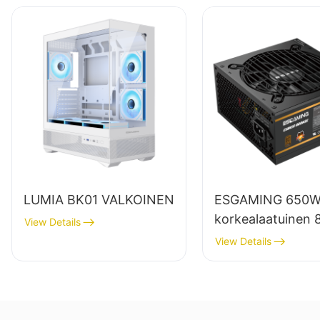
LUMIA BK01 VALKOINEN
ESGAMING 650
korkealaatuinen 
View Details
hyötysuhteella
View Details
varustettu
täysmoduulinen 
pronssinen
pöytätietokoneid