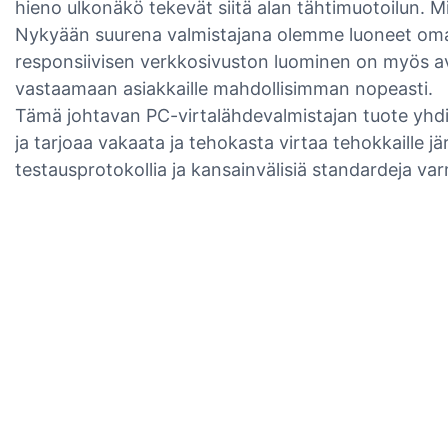
hieno ulkonäkö tekevät siitä alan tähtimuotoilun. Mi
Nykyään suurena valmistajana olemme luoneet om
responsiivisen verkkosivuston luominen on myös ava
vastaamaan asiakkaille mahdollisimman nopeasti.
Tämä johtavan PC-virtalähdevalmistajan tuote yhdis
ja tarjoaa vakaata ja tehokasta virtaa tehokkaille jär
testausprotokollia ja kansainvälisiä standardeja va