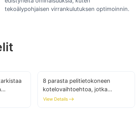
edistyneitä ominaisuuksia, kuten
tekoälypohjaisen virrankulutuksen optimoinnin.
lit
tarkistaa
8 parasta pelitietokoneen
a
kotelovaihtoehtoa, jotka
toimivat hyvin pienissä
View Details
huoneissa