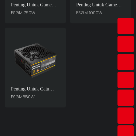
Penting Untuk Game
Penting Untuk Game
Master: Catu Daya PC
Master: Catu Daya PC
ESGM 750W
ESGM 1000W
ESGM 750W
ESGM 1000W
Penting Untuk Catu
Daya PC Game Master
ESGM850W
ESGM850W