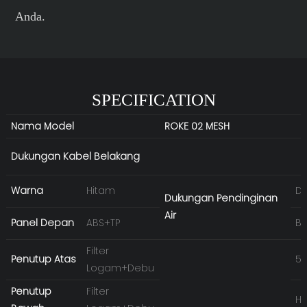
Anda.
SPECIFICATION
Nama Model
ROKE 02 MESH
Dukungan Kabel Belakang
Warna
Hitam
D
Dukungan Pendinginan
Air
Panel Depan
ABS+TP
Be
Filter
Penutup Atas
5'
Logam+Debu
Penutup
Filter
HD