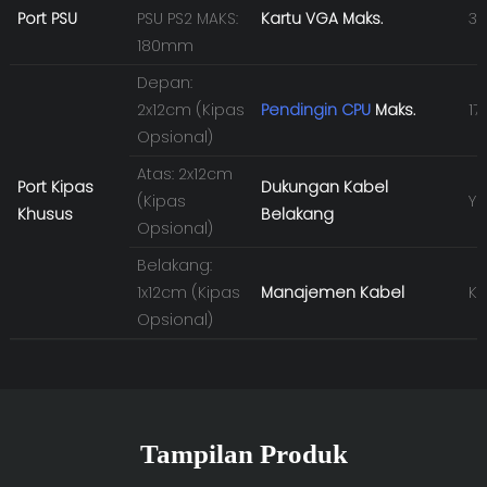
Port PSU
PSU PS2 MAKS:
Kartu VGA Maks.
3
180mm
Depan:
2x12cm (Kipas
Pendingin CPU
Maks.
1
Opsional)
Atas: 2x12cm
Port Kipas
Dukungan Kabel
(Kipas
YE
Khusus
Belakang
Opsional)
Belakang:
1x12cm (Kipas
Manajemen Kabel
Ka
Opsional)
Tampilan Produk