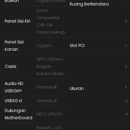
Bawah
Logam+Debu
Ruang Berkendara
Kaca
Tempered
Panel Sisi Kiri
SS
CLIP-ON
Tanpa Sekrup
Panel Sisi
Logam
Slot PCI
x 
Kanan
SPCC 0,5mm,
Casis
Bagian
Sa
Dalam Hitam
Audio HD
Termasuk
Ka
Ukuran
USB1.0x1+
USB3.0 x1
Termasuk
Uk
Dukungan
MICO ATX/ITX
40
Motherboard
Bawah / ATX,