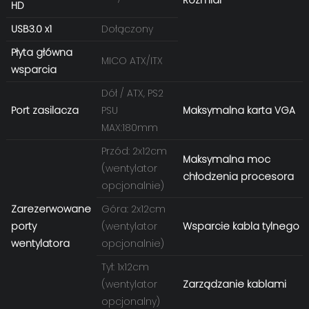
HD
USB3.0 x1
Dołączony
Płyta główna
MICO ATX/ITX
wsparcia
Dół / ATX, PS2
Port zasilacza
PSU
Maksymalna karta VGA
MAX:180mm
Przód: 2x12cm
Maksymalna moc
(wentylator
chłodzenia procesora
opcjonalnie)
Zarezerwowane
Góra: 2x12cm
porty
(wentylator
Wsparcie kabla tylnego
wentylatora
opcjonalnie)
Tył: 1x12cm
(wentylator
Zarządzanie kablami
opcjonalny)