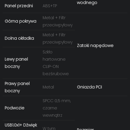
wodnego
Panel przedni
ABS+TP
Metal + Filtr
Górna pokrywa
przeciwpyłowy
Metal + Filtr
Dolna okładka
przeciwpyłowy
Zatoki napędowe
Szkło
Lewy panel
hartowane
boczny
CLIP-ON
bezśrubowe
Prawy panel
Metal
Gniazda PCI
boczny
SPCC 0,5 mm,
Podwozie
czarne
wewnątrz
USB1.0x1+ Dźwięk
W tym
Rozmiar