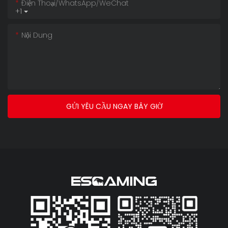
Điện Thoại/WhatsApp/WeChat
+1
Nội Dung
GỬI YÊU CẦU NGAY BÂY GIỜ