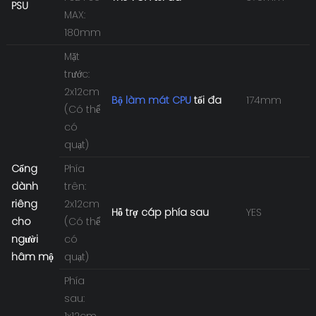
PSU
MAX:
180mm
Mặt
trước:
2x12cm
Bộ làm mát CPU
tối đa
174mm
(Có thể
có
quạt)
Cổng
Phía
dành
trên:
riêng
2x12cm
Hỗ trợ cáp phía sau
YES
cho
(Có thể
người
có
hâm mộ
quạt)
Phía
sau:
1x12cm