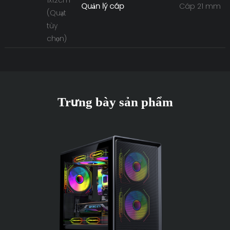
Quản lý cáp
Cáp 21 mm
(Quạt
tùy
chọn)
Trưng bày sản phẩm