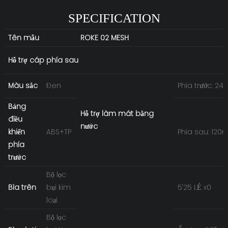
SPECIFICATION
Tên mẫu
ROKE 02 MESH
Hỗ trợ cáp phía sau
Màu sắc
Đen
Phía trước: 
Bảng
Hỗ trợ làm mát bằng
điều
nước
khiển
ABS+TP
Phía sau: 12
phía
trước
Bộ lọc
Bìa trên
bụi kim
5'25 LẺ x0
loại
Bộ lọc