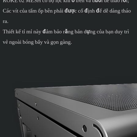
ROKE 02 MESH có bộ lọc khí ở trên và dưới dễ tháo rời;
Các vít của tấm ốp bên phải được cố định để dễ dàng tháo
ra.
Thiết kế tỉ mỉ này đảm bảo rằng bản dựng của bạn duy trì
vẻ ngoài bóng bẩy và gọn gàng.