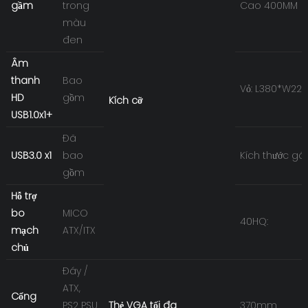
gầm
trong
Cao 400MM
màu
đen
Âm
thanh
Bao
Vỏ: L380*W22
HD
gồm
Kích cỡ
USB1.0x1+
Đã
USB3.0 x1
bao
Kích thước gó
gồm
Hỗ trợ
bo
MICO
40HQ:
mạch
ATX/ITX
chủ
Đáy /
ATX,
Cổng
PS2 PSU
Thẻ VGA tối đa
370mm