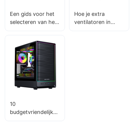
Een gids voor het
Hoe je extra
selecteren van het
ventilatoren in
juiste wattage voor
gaming-pc-
uw pc-voeding
behuizingen
installeert voor
betere koeling
10
budgetvriendelijke
gaming-pc-
behuizingen met