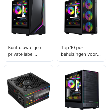
Kunt u uw eigen
Top 10 pc-
private label
behuizingen voor
gaming-pc-
high-end builds
behuizingen op de
markt brengen?