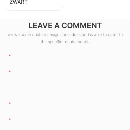
ZWART
LEAVE A COMMENT
we welcome custom designs and ideas and is able to cater to
the specific requirements.
Naam
E-Mail
Bedrijf
Telefoon/whatsApp/wechat
Inhoud