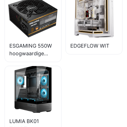
voeding met 85%
rendement en 80+
bronzen
certificering
ESB650W
ESGAMING 550W
EDGEFLOW WIT
hoogwaardige
desktop-pc-
voeding met 85%
rendement en 80+
bronzen afwerking
ESB550W
LUMIA BK01