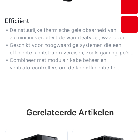
Efficiënt
De natuurlijke thermische geleidbaarheid van
aluminium verbetert de warmteafvoer, waardoor
optimale prestaties bij intensieve taken behouden
Geschikt voor hoogwaardige systemen die een
blijven.
efficiënte luchtstroom vereisen, zoals gaming-pc's
of werkstations.
Combineer met modulair kabelbeheer en
ventilatorcontrollers om de koelefficiëntie te
maximaliseren.
Gerelateerde Artikelen