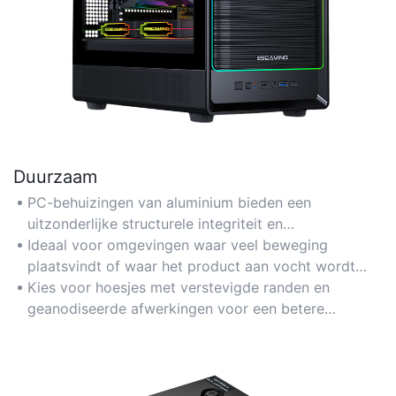
Duurzaam
PC-behuizingen van aluminium bieden een
uitzonderlijke structurele integriteit en
corrosiebestendigheid, waardoor de interne
Ideaal voor omgevingen waar veel beweging
componenten langdurig worden beschermd.
plaatsvindt of waar het product aan vocht wordt
blootgesteld, zoals game-opstellingen of industriële
Kies voor hoesjes met verstevigde randen en
werkplekken.
geanodiseerde afwerkingen voor een betere
krasbestendigheid.