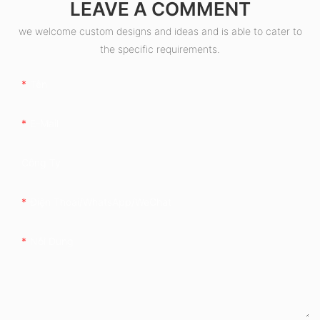
LEAVE A COMMENT
we welcome custom designs and ideas and is able to cater to
the specific requirements.
Tên
E-Mail
Công Ty
Điện Thoại/WhatsApp/WeChat
Nội Dung