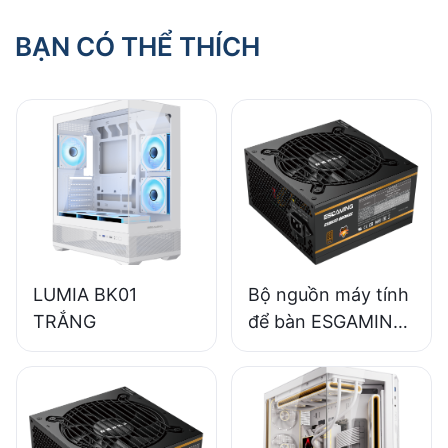
BẠN CÓ THỂ THÍCH
LUMIA BK01
Bộ nguồn máy tính
TRẮNG
để bàn ESGAMING
650W chất lượng
cao, hiệu suất 85%,
dạng module đầy
đủ, chuẩn 80+