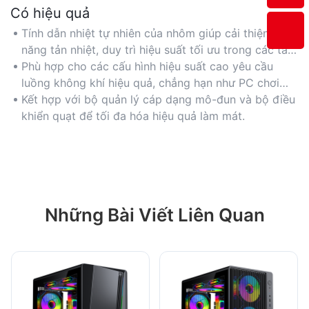
Có hiệu quả
Tính dẫn nhiệt tự nhiên của nhôm giúp cải thiện khả
năng tản nhiệt, duy trì hiệu suất tối ưu trong các tác
vụ nặng.
Phù hợp cho các cấu hình hiệu suất cao yêu cầu
luồng không khí hiệu quả, chẳng hạn như PC chơi
game hoặc máy trạm.
Kết hợp với bộ quản lý cáp dạng mô-đun và bộ điều
khiển quạt để tối đa hóa hiệu quả làm mát.
Những Bài Viết Liên Quan