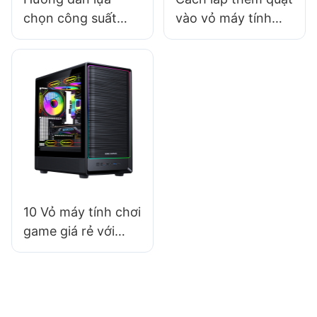
chọn công suất
vào vỏ máy tính
phù hợp cho bộ
chơi game để tản
nguồn máy tính
nhiệt tốt hơn
của bạn
10 Vỏ máy tính chơi
game giá rẻ với
chất lượng xây
dựng tốt