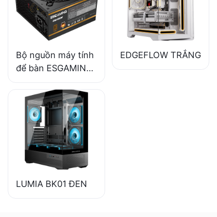
Bronze ESB650W
Bộ nguồn máy tính
EDGEFLOW TRẮNG
để bàn ESGAMING
550W chất lượng
cao, hiệu suất 85%,
đạt chuẩn 80+
Bronze ESB550W
LUMIA BK01 ĐEN