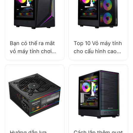
Bạn có thể ra mắt
Top 10 Vỏ máy tính
vỏ máy tính chơi
cho cấu hình cao
game mang nhãn
cấp
hiệu riêng của mình
không?
Hướng dẫn lựa
Cách lắp thêm quạt