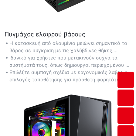
Πυγμάχος ελαφρού βάρους
Η κατασκευή από αλουμίνιο μειώνει σημαντικά το
βάρος σε σύγκριση με τις χαλύβδινες θήκες,
διευκολύνοντας τη μεταφορά και την εγκατάσταση.
Ιδανικό για χρήστες που μετακινούν συχνά τα
συστήματά τους, όπως δημιουργοί περιεχομένου ή
συμμετέχοντες σε εκδηλώσεις LAN.
Επιλέξτε συμπαγή σχέδια με εργονομικές λαβές ή
επιλογές τοποθέτησης για πρόσθετη φορητότητα.