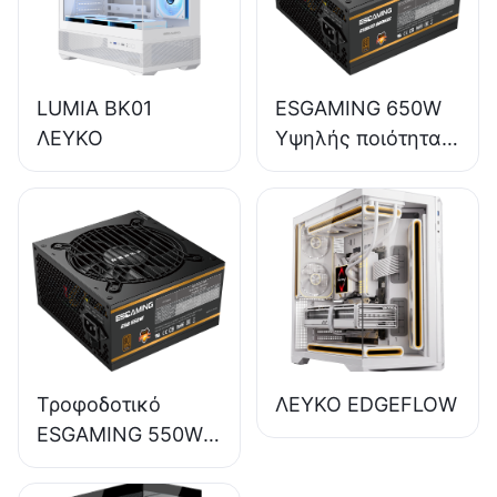
LUMIA BK01
ESGAMING 650W
ΛΕΥΚΟ
Υψηλής ποιότητας,
απόδοσης 85%,
πλήρους μονάδας,
80+ Bronze,
τροφοδοτικό
επιτραπέζιου
υπολογιστή
ESB650W
Τροφοδοτικό
ΛΕΥΚΟ EDGEFLOW
ESGAMING 550W
υψηλής ποιότητας,
απόδοσης 85%,