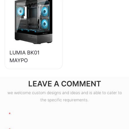
80+ χάλκινο, για
επιτραπέζιους
υπολογιστές,
ESB550W
LUMIA BK01
ΜΑΥΡΟ
LEAVE A COMMENT
we welcome custom designs and ideas and is able to cater to
the specific requirements.
Όνομα