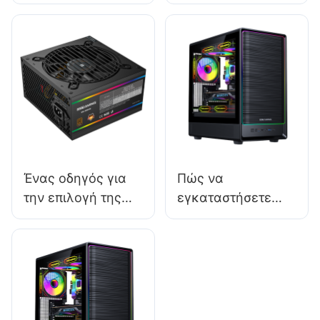
δικές σας θήκες
υπολογιστών για
για gaming PC
κατασκευές
ιδιωτικής ετικέτας;
υψηλής
τεχνολογίας
Ένας οδηγός για
Πώς να
την επιλογή της
εγκαταστήσετε
σωστής ισχύος για
επιπλέον
το τροφοδοτικό
ανεμιστήρες σε
του υπολογιστή
θήκες
σας
υπολογιστών
gaming για
καλύτερη ψύξη