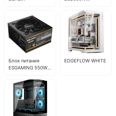
ESGAMING 650W
высокого
качества, КПД
85%,
полномодульный,
бронзовый (80+),
для настольных
ПК.
Блок питания
EDGEFLOW WHITE
ESGAMING 550W
высокого
качества, КПД
85%, класс
защиты 80+
Bronze, для
настольных ПК,