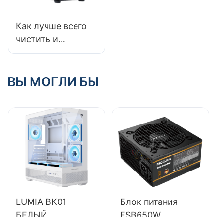
Как лучше всего
чистить и
обслуживать
корпуса игровых
ПК?
ВЫ МОГЛИ БЫ
LUMIA BK01
Блок питания
БЕЛЫЙ
ESB650W