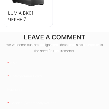
ESB550W
LUMIA BK01
ЧЕРНЫЙ
LEAVE A COMMENT
we welcome custom designs and ideas and is able to cater to
the specific requirements.
Имя
Электронная Почта
Компания
Телефон/WhatsApp/WeChat