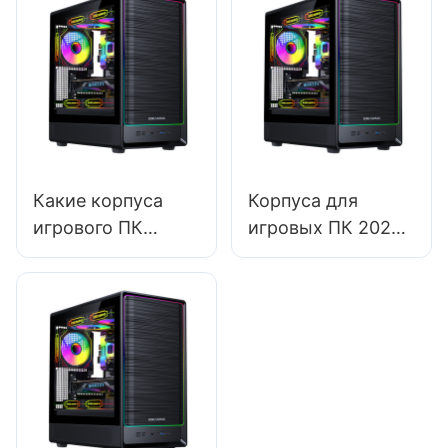
покупателей о
рассчитаны на
покупке?
будущее с новыми
компонентами?
Какие корпуса
Корпуса для
игрового ПК
игровых ПК 2025:
лучше всего
в поисках
подходят для
идеального
процессоров с
корпуса для
жидкостным
ретро-игр
охлаждением?