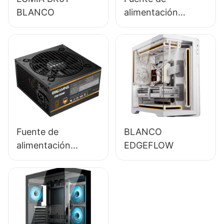
BLANCO
alimentación
ESGAMING de 650
W de alta calidad,
85 % de eficiencia,
módulo completo,
80+ Bronze para
PC de escritorio
(ESB650W)
Fuente de
BLANCO
alimentación
EDGEFLOW
ESGAMING de 550
W, alta calidad, 85
% de eficiencia,
certificación 80+
Bronze para PC de