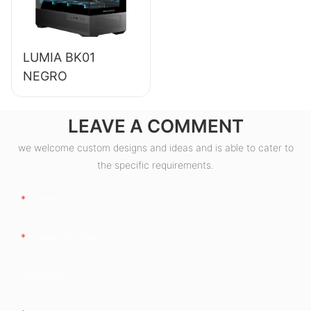
escritorio
(ESB550W)
LUMIA BK01
NEGRO
LEAVE A COMMENT
we welcome custom designs and ideas and is able to cater to
the specific requirements.
Nombre
Correo Electrónico
Compañía