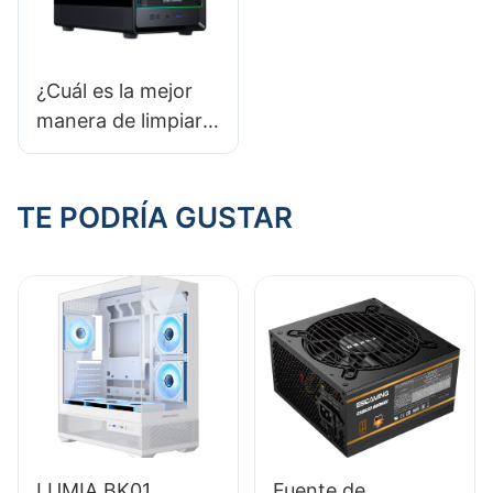
¿Cuál es la mejor
manera de limpiar y
mantener las
carcasas de las PC
para juegos?
TE PODRÍA GUSTAR
LUMIA BK01
Fuente de