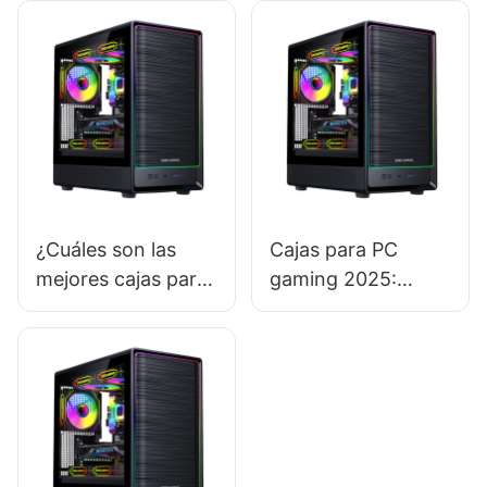
gaming influye en
preparados para el
las decisiones de
futuro con nuevos
compra de los
componentes?
clientes?
¿Cuáles son las
Cajas para PC
mejores cajas para
gaming 2025:
PC gaming con
Encuentra la caja
refrigeración
perfecta para un
líquida?
PC retro -
Configuración
gaming