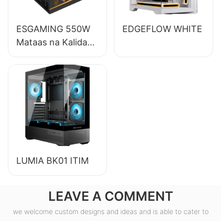
ESGAMING 550W
EDGEFLOW WHITE
Mataas na Kalidad
85% na Kahusayan
80+ Bronze na
Suplay ng Kuryente
para sa Desktop PC
ESB550W
LUMIA BK01 ITIM
LEAVE A COMMENT
we welcome custom designs and ideas and is able to cater to