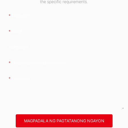
the specific requirements.
Pangalan
Email
Kompanya
Telepono/whatsApp/wechat
Nilalaman
MAGPADALA NG PAGTATANONG NGAYON