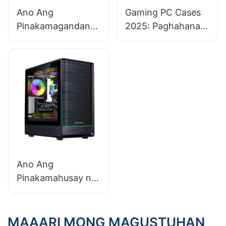
Ano Ang
Gaming PC Cases
Pinakamagandang
2025: Paghahanap
Gaming PC Case
ng Perpektong
Para sa Liquid -
Case Para sa Isang
Cooled CPU?​
Retro - Gaming
Setup
Ano Ang
Pinakamahusay na
Paraan Upang
Linisin At
Pagpapanatili ng
MAAARI MONG MAGUSTUHAN