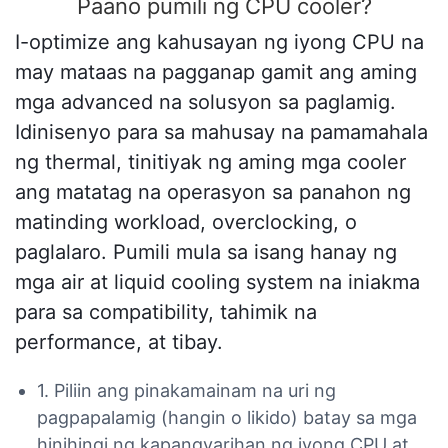
Paano pumili ng CPU cooler?
I-optimize ang kahusayan ng iyong CPU na
may mataas na pagganap gamit ang aming
mga advanced na solusyon sa paglamig.
Idinisenyo para sa mahusay na pamamahala
ng thermal, tinitiyak ng aming mga cooler
ang matatag na operasyon sa panahon ng
matinding workload, overclocking, o
paglalaro. Pumili mula sa isang hanay ng
mga air at liquid cooling system na iniakma
para sa compatibility, tahimik na
performance, at tibay.
1. Piliin ang pinakamainam na uri ng
pagpapalamig (hangin o likido) batay sa mga
hinihingi ng kapangyarihan ng iyong CPU at