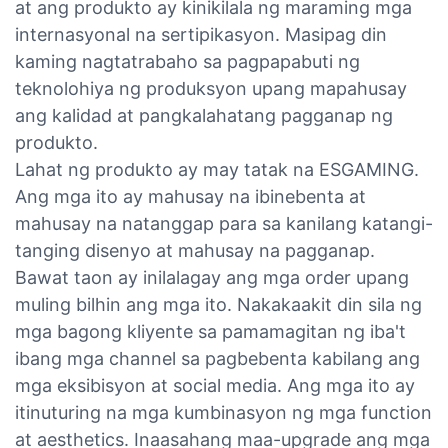
at ang produkto ay kinikilala ng maraming mga
internasyonal na sertipikasyon. Masipag din
kaming nagtatrabaho sa pagpapabuti ng
teknolohiya ng produksyon upang mapahusay
ang kalidad at pangkalahatang pagganap ng
produkto.
Lahat ng produkto ay may tatak na ESGAMING.
Ang mga ito ay mahusay na ibinebenta at
mahusay na natanggap para sa kanilang katangi-
tanging disenyo at mahusay na pagganap.
Bawat taon ay inilalagay ang mga order upang
muling bilhin ang mga ito. Nakakaakit din sila ng
mga bagong kliyente sa pamamagitan ng iba't
ibang mga channel sa pagbebenta kabilang ang
mga eksibisyon at social media. Ang mga ito ay
itinuturing na mga kumbinasyon ng mga function
at aesthetics. Inaasahang maa-upgrade ang mga