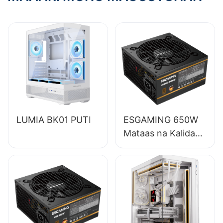
Mga Gaming PC
Case?​
LUMIA BK01 PUTI
ESGAMING 650W
Mataas na Kalidad
85% na Kahusayan
Buong Module 80+
Bronze na Suplay
ng Kuryente para
sa Desktop PC
ESB650W