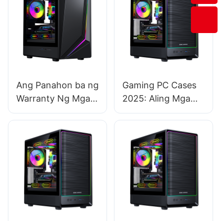
Ang Panahon ba ng
Gaming PC Cases
Warranty Ng Mga
2025: Aling Mga
Kaso ng Gaming
Modelo ang
PC ay
Hinaharap -
Nakakaimpluwensy
Patunay Para sa
a sa Mga Desisyon
Mga Bagong
sa Pagbili ng
Bahagi?​
Customer?