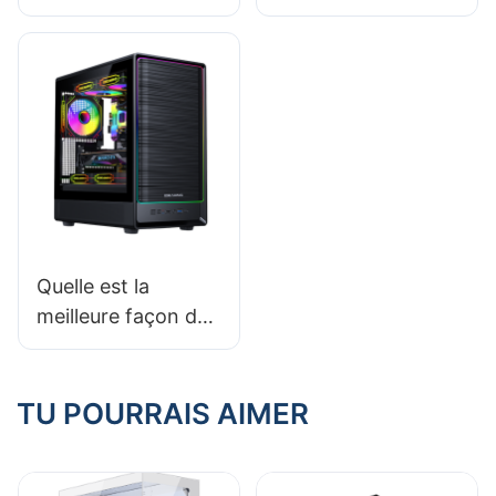
PC de jeu pour
boîtier idéal pour
processeurs
une configuration
refroidis par
rétro
liquide ?
Quelle est la
meilleure façon de
nettoyer et
d'entretenir les
boîtiers de PC de
TU POURRAIS AIMER
jeu ?