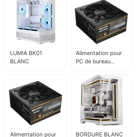
LUMIA BK01
Alimentation pour
BLANC
PC de bureau
ESGAMING 650W,
module complet,
haute qualité,
rendement 85 %,
certification 80+
Bronze ESB650W
Alimentation pour
BORDURE BLANC