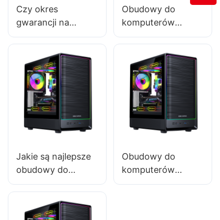
Czy okres
Obudowy do
gwarancji na
komputerów
obudowy
gamingowych
komputerów
2025: Które
gamingowych
modele są odporne
wpływa na decyzję
na przyszłość
zakupową klienta?
dzięki nowym
podzespołom?
Jakie są najlepsze
Obudowy do
obudowy do
komputerów
komputerów
gamingowych
gamingowych z
2025: Znajdź
procesorami
idealną obudowę