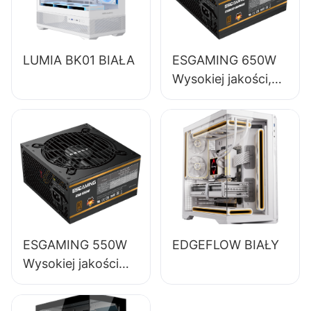
LUMIA BK01 BIAŁA
ESGAMING 650W
Wysokiej jakości,
85% sprawności,
pełnomodułowy
zasilacz do
komputerów
stacjonarnych 80+
Bronze ESB650W
ESGAMING 550W
EDGEFLOW BIAŁY
Wysokiej jakości
zasilacz do
komputerów