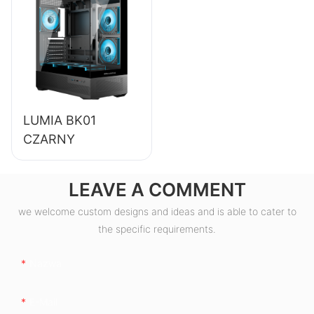
stacjonarnych o
sprawności 85%,
80+ Bronze
ESB550W
LUMIA BK01
CZARNY
LEAVE A COMMENT
we welcome custom designs and ideas and is able to cater to
the specific requirements.
Nazwa
E-Mail