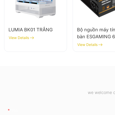
LUMIA BK01 TRẮNG
Bộ nguồn máy tí
bàn ESGAMING 
View Details
chất lượng cao, h
View Details
suất 85%, dạng 
đầy đủ, chuẩn 8
Bronze ESB650
we welcome cu
Tên