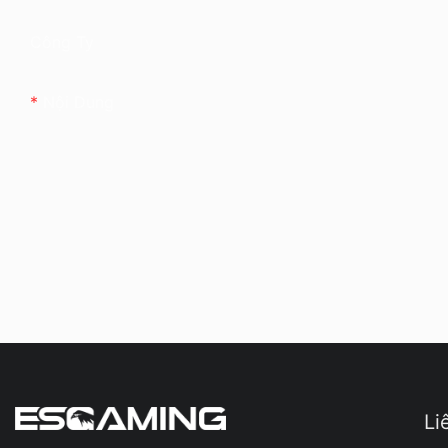
Công Ty
Nội Dung
Li