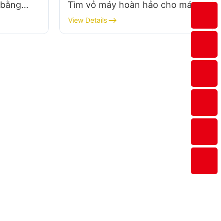
 bằng
Tìm vỏ máy hoàn hảo cho máy
tính chơi game cổ điển
View Details