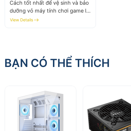
Cách tốt nhất để vệ sinh và bảo
dưỡng vỏ máy tính chơi game là
gì?​
View Details
BẠN CÓ THỂ THÍCH