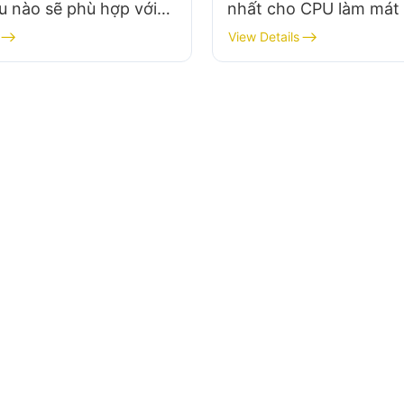
u nào sẽ phù hợp với
nhất cho CPU làm mát
kiện mới trong tương
chất lỏng?​
View Details