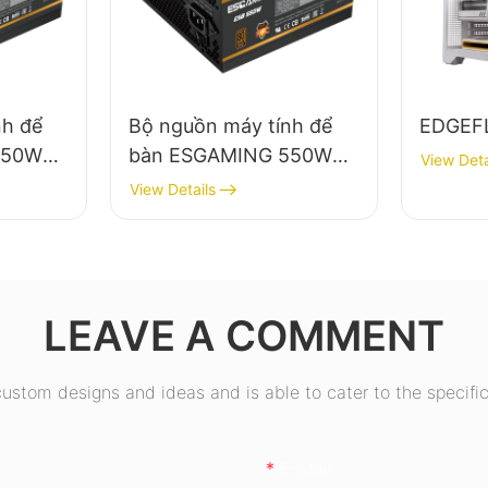
nh để
Bộ nguồn máy tính để
EDGEF
650W
bàn ESGAMING 550W
View Deta
iệu
chất lượng cao, hiệu
View Details
module
suất 85%, đạt chuẩn
0+
80+ Bronze ESB550W
W
LEAVE A COMMENT
stom designs and ideas and is able to cater to the specific
E-Mail