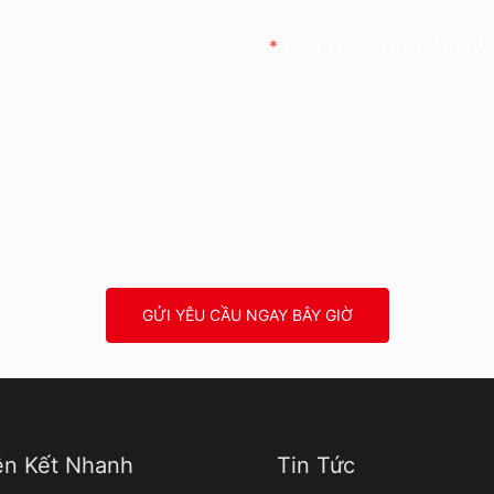
Điện Thoại/WhatsApp/W
GỬI YÊU CẦU NGAY BÂY GIỜ
ên Kết Nhanh
Tin Tức