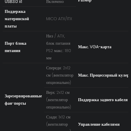
USB3.0 x1
Включено
Поддержка
материнской
MICO ATX/ITX
платы
Низ / ATX,
Порт блока
блок питания
Макс. VGA-карта
питания
PS2 макс.: 180
мм
Спереди: 2x12
см (вентилятор
Макс. Процессорный кулер
опционально)
Верх: 2x12 см
Зарезервированные
(вентилятор
Поддержка заднего кабеля
фан-порты
опционально)
Сзади: 1x12 см
(вентилятор
Управление кабелями