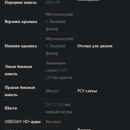
Передняя панель
ABS+TP
Металлический
Верхняя крышка
+ Пылевой
фильтр
Металлический
Нижняя крышка
+ Пылевой
Отсеки для дисков
фильтр
Закаленное
Левая боковая
стекло CLIP-
панель
ON без винтов
Правая боковая
Металл
PCI-слоты
панель
SPCC 0,5 мм,
Шасси
черный внутри
USB1.0x1+ HD-аудио
Включая
Размер