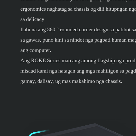
ergonomics naghatag sa chassis og dili hitupngan ng
sa delicacy
Ilabi na ang 360 ° rounded corner design sa palibot s
sa gawas, puno kini sa nindot nga pagbati human m
ang computer.
Ang ROKE Series mao ang among flagship nga prod
misaad kami nga hatagan ang mga mahiligon sa pagd
gamay, dalisay, ug mas makahimo nga chassis.