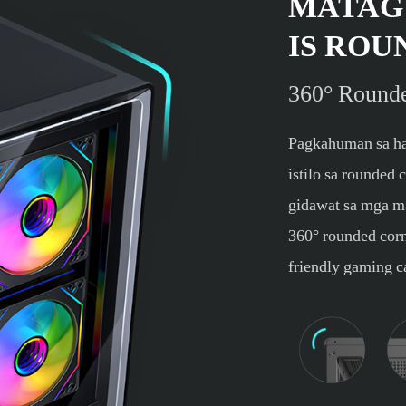
MATAG
IS ROU
360° Round
Pagkahuman sa ha
istilo sa rounded
gidawat sa mga m
360° rounded cor
friendly gaming c