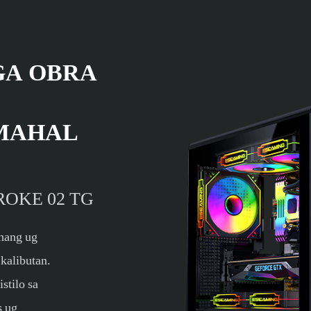
GA OBRA
IMAHAL
: ROKE 02 TG
anang ug
kalibutan.
stilo sa
s ug