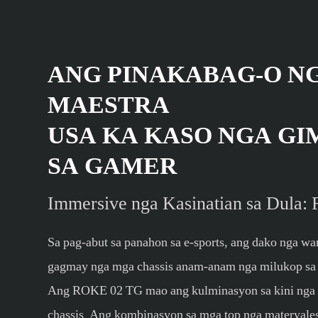
ANG PINAKABAG-O N
MAESTRA
USA KA KASO NGA G
SA GAMER
Immersive nga Kasinatian sa Dula
Sa pag-abut sa panahon sa e-sports, ang dako nga w
gagmay nga mga chassis anam-anam nga milukop sa 
Ang ROKE 02 TG mao ang kulminasyon sa kini nga i
chassis Ang kombinasyon sa mga top nga materyale