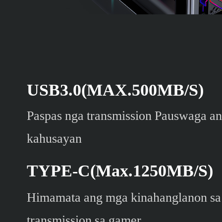
USB3.0(MAX.500MB/S)
Paspas nga transmission Pauswaga a
kahusayan
TYPE-C(Max.1250MB/S)
Himamata ang mga kinahanglanon sa
transmission sa gamer