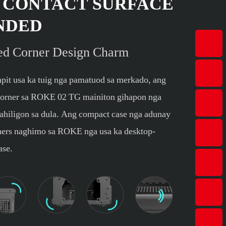
 CONTACT SURFACE
NDED
ed Corner Design Charm
pit usa ka tuig nga pamatuod sa merkado, ang
 corner sa ROKE 02 TG mainiton gihapon nga
ahiligon sa dula. Ang compact case nga adunay
ners naghimo sa ROKE nga usa ka desktop-
ase.