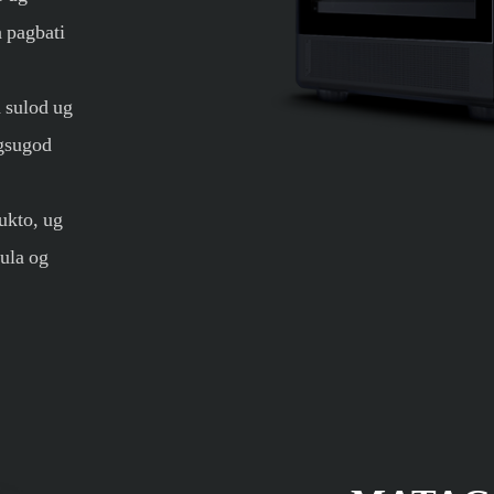
a pagbati
a sulod ug
agsugod
ukto, ug
ula og