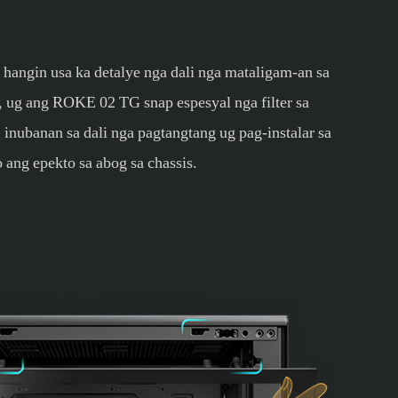
a hangin usa ka detalye nga dali nga mataligam-an sa
, ug ang ROKE 02 TG snap espesyal nga filter sa
 inubanan sa dali nga pagtangtang ug pag-instalar sa
 ang epekto sa abog sa chassis.