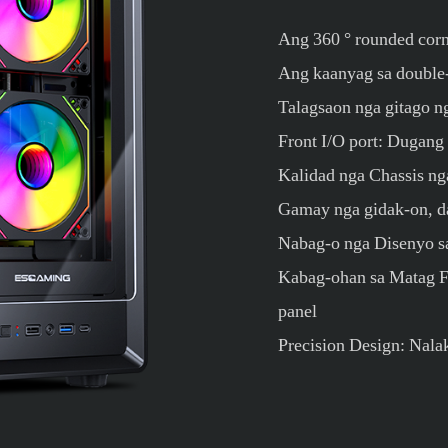
Ang 360 ° rounded corn
Ang kaanyag sa double-
Talagsaon nga gitago ng
Front I/O port: Dugang
Kalidad nga Chassis n
Gamay nga gidak-on, d
Nabag-o nga Disenyo s
Kabag-ohan sa Matag F
panel
Precision Design: Nala