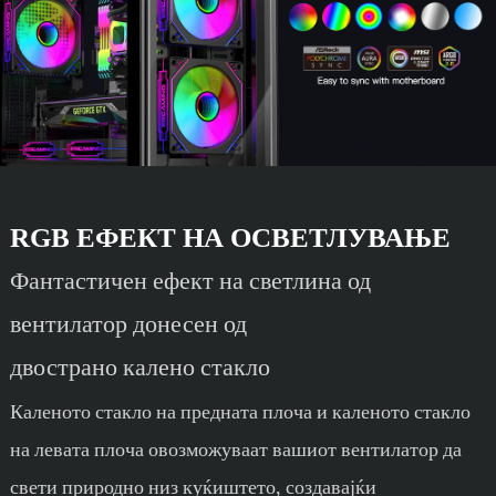
RGB ЕФЕКТ НА ОСВЕТЛУВАЊЕ
Фантастичен ефект на светлина од
вентилатор донесен од
двострано калено стакло
Каленото стакло на предната плоча и каленото стакло
на левата плоча овозможуваат вашиот вентилатор да
свети природно низ куќиштето, создавајќи