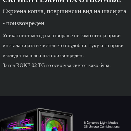
Скриена копча, површински вид на шасијата
- поизвонреден
Уникатниот метод на отворање не само што ја прави
инсталацијата и чистењето поудобни, туку и го прави
изгледот на шасијата поизвонреден.
Затоа ROKE 02 TG го освојува светот како бура.