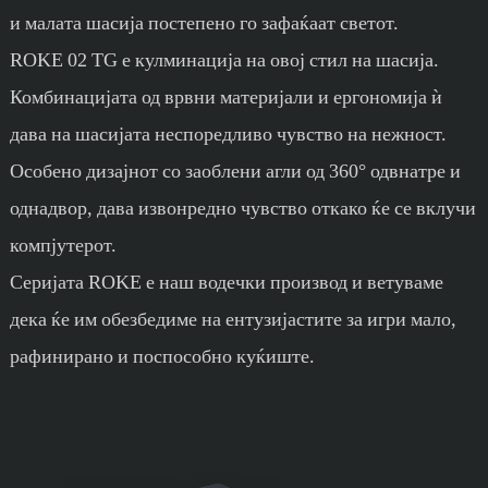
и малата шасија постепено го зафаќаат светот.
ROKE 02 TG е кулминација на овој стил на шасија.
Комбинацијата од врвни материјали и ергономија ѝ
дава на шасијата неспоредливо чувство на нежност.
Особено дизајнот со заоблени агли од 360° одвнатре и
однадвор, дава извонредно чувство откако ќе се вклучи
компјутерот.
Серијата ROKE е наш водечки производ и ветуваме
дека ќе им обезбедиме на ентузијастите за игри мало,
рафинирано и поспособно куќиште.