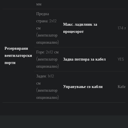
мм
Предна
страна: 2x12
Макс. ладилник за
см
174 м
процесорот
(вентилатор
опционално)
Резервирани
Горе: 2x12 см
вентилаторски
(вентилатор
Задна потпора за кабел
YES
порти
опционално)
Заден: 1x12
см
Управување со кабли
Кабел
(вентилатор
опционално)