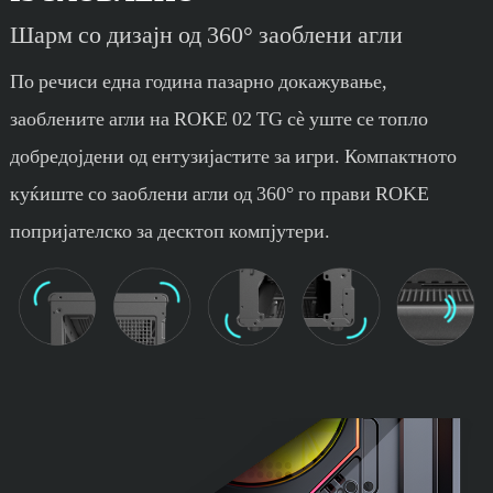
Шарм со дизајн од 360° заоблени агли
По речиси една година пазарно докажување,
заоблените агли на ROKE 02 TG сè уште се топло
добредојдени од ентузијастите за игри. Компактното
куќиште со заоблени агли од 360° го прави ROKE
попријателско за десктоп компјутери.