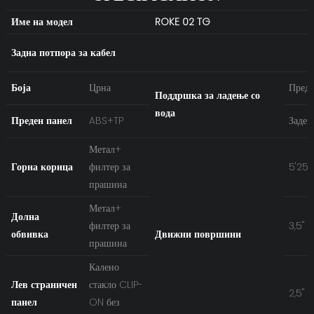
Име на модел
ROKE 02 TG
Задна потпора за кабел
Боја
Црна
Предн
Поддршка за ладење со
вода
Преден панел
ABS+TP
Заден
Метал+
Горна корица
филтер за
5'25
прашина
Метал+
Долна
филтер за
3,5''
обвивка
Движни површини
прашина
Калено
Лев страничен
стакло CLIP-
2,5'' 
панел
ON без