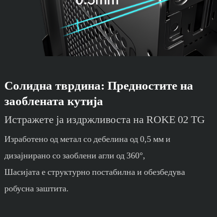
Солидна тврдина: Предностите на
заоблената кутија
Истражете ја издржливоста на ROKE 02 TG
Изработено од метал со дебелина од 0,5 мм и
дизајнирано со заоблени агли од 360°,
Шасијата е структурно постабилна и обезбедува
робусна заштита.