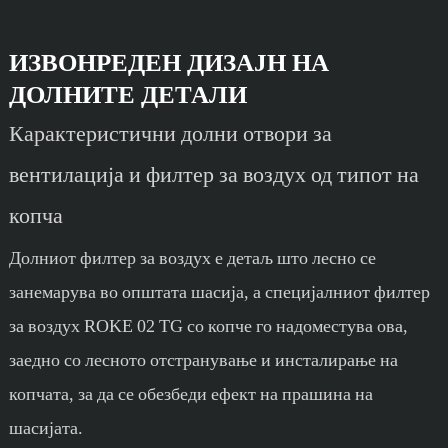
ИЗВОНРЕДЕН ДИЗАЈН НА
ДОЛНИТЕ ДЕТАЛИ
Карактеристични долни отвори за
вентилација и филтер за воздух од типот на
копча
Долниот филтер за воздух е детаљ што лесно се
занемарува во општата шасија, а специјалниот филтер
за воздух ROKE 02 TG со копче го надоместува ова,
заедно со лесното отстранување и инсталирање на
копчата, за да се обезбеди ефект на прашина на
шасијата.