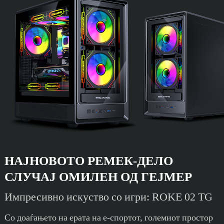
НАЈНОВОТО РЕМЕК-ДЕЛО
СЛУЧАЈ ОМИЛЕН ОД ГЕЈМЕР
Импресивно искуство со игри: ROKE 02 TG
Со доаѓањето на ерата на е-спортот, големиот простор