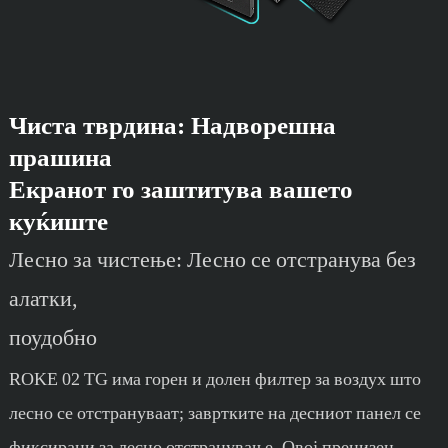
Чиста тврдина: Надворешна
прашина
Екранот го заштитува вашето
куќиште
Лесно за чистење: Лесно се отстранува без
алатки,
поудобно
ROKE 02 TG има горен и долен филтер за воздух што
лесно се отстрануваат; завртките на десниот панел се
фиксирани за лесно отстранување. Овој прецизен