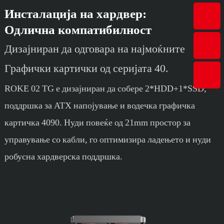
Инсталација на хардвер:
Одлична компатибилност
Дизајниран да одговара на најмоќните
Графички картички од серијата 40.
ROKE 02 TG е дизајниран да собере 2*HDD+1*SSD,
поддршка за ATX напојување и водечка графичка
картичка 4090. Нуди повеќе од 21mm простор за
управување со кабли, го оптимизира ладењето и нуди
робусна хардверска поддршка.