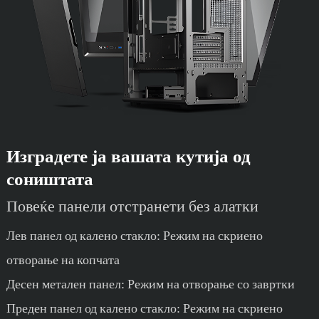
Изградете ја вашата кутија од
соништата
Повеќе панели отстранети без алатки
Лев панел од калено стакло: Режим на скриено
отворање на копчата
Десен метален панел: Режим на отворање со завртки
Преден панел од калено стакло: Режим на скриено