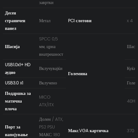
завртки
Десен
страничен
Метал
PCI слотови
x 4
панел
SPCC 0,5
Шасија
мм, црна
Шаси
внатрешност
USB1.0x1+ HD
Вклучувајќи
Куќи
аудио
Големина
USB3.0 x1
Вклучено
Голем
Поддршка за
MICO
матична
40HQ
ATX/ITX
плоча
Долен / ATX,
Порт за
PS2 PSU
Макс.VGA картичка
370 
напојување
МАКС: 180