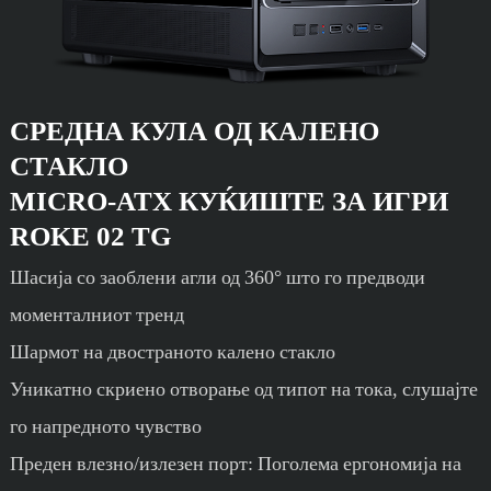
СРЕДНА КУЛА ОД КАЛЕНО
СТАКЛО
MICRO-ATX
КУЌИШТЕ ЗА ИГРИ
ROKE 02 TG
Шасија со заоблени агли од 360° што го предводи
моменталниот тренд
Шармот на двостраното калено стакло
Уникатно скриено отворање од типот на тока, слушајте
го напредното чувство
Преден влезно/излезен порт: Поголема ергономија на