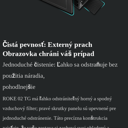
Čistá pevnosť: Externý prach
Obrazovka chráni váš prípad
Jednoduché čistenie: Ľahko sa odstraňuje bez
použitia náradia,
pohodlnejšie
ROKE 02 TG má ľahko odstrániteľný horný a spodný
vzduchový filter; pravé skrutky panelu sú upevnené pre
jednoduché odstránenie. Táto precízna konštrukcia
zaisťuje, že vaša zostava si zachová svoj uhladený a