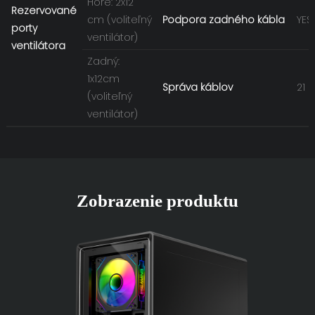
Hore: 2x12
Rezervované
cm (voliteľný
Podpora zadného kábla
YES
porty
ventilátor)
ventilátora
Zadný:
1x12cm
Správa káblov
21 
(voliteľný
ventilátor)
Zobrazenie produktu