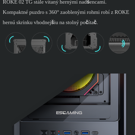
ROKE 02 TG stále vítaný hernými nadšencami.
Kompaktné puzdro s 360° zaoblenými rohmi robí z ROKE
hernú skrinku vhodnejšiu na stolný počítač.