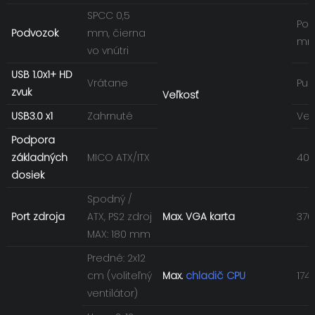
SPCC 0,5
Pod
Podvozok
mm, čierna
m
vo vnútri
USB 1.0x1+ HD
Vrátane
Puz
zvuk
Veľkosť
USB3.0 x1
Zahrnuté
Veľ
Podpora
základných
MICO ATX/ITX
40H
dosiek
Spodný /
Port zdroja
ATX, PS2 zdroj
Max. VGA karta
37
MAX: 180 mm
Predné: 2x12
cm (voliteľný
Max.
chladič CPU
17
ventilátor)