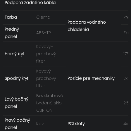
Podpora zadného kábla
Farba
Čierna
Pre
Podpora vodného
Predný
chladenia
ABS+TP
Zad
panel
Kovový+
Horný kryt
prachový
175
filter
Kovový+
Spodný kryt
prachový
Pozície pre mechaniky
2x 
filter
Bezskrutkové
Ľavý bočný
tvrdené sklo
2,5'
panel
CLIP-ON
Pravý bočný
Kov
PCI sloty
4x
panel