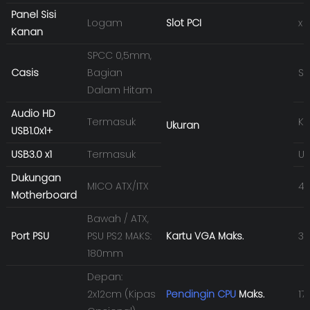
Panel Sisi
Logam
Slot PCI
x 
Kanan
SPCC 0,5mm,
Casis
Bagian
Sa
Dalam Hitam
Audio HD
Termasuk
Ka
Ukuran
USB1.0x1+
USB3.0 x1
Termasuk
Uk
Dukungan
MICO ATX/ITX
40
Motherboard
Bawah / ATX,
Port PSU
PSU PS2 MAKS:
Kartu VGA Maks.
3
180mm
Depan:
2x12cm (Kipas
Pendingin CPU
Maks.
1