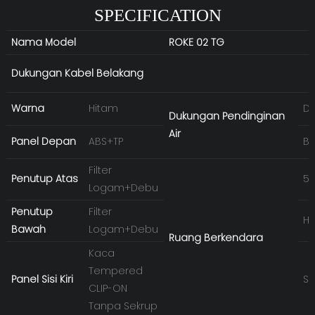
SPECIFICATION
Nama Model
ROKE 02 TG
Dukungan Kabel Belakang
Warna
Hitam
D
Dukungan Pendinginan
Air
Panel Depan
ABS+TP
Be
Filter
Penutup Atas
5'
Logam+Debu
Penutup
Filter
HD
Bawah
Logam+Debu
Ruang Berkendara
Kaca
Tempered
Panel Sisi Kiri
SS
CLIP-ON
Tanpa Sekrup