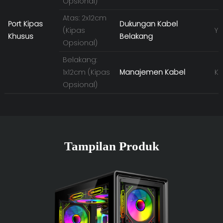
Opsional)
Atas: 2x12cm
Port Kipas
Dukungan Kabel
(Kipas
YE
Khusus
Belakang
Opsional)
Belakang:
1x12cm (Kipas
Manajemen Kabel
Ka
Opsional)
Tampilan Produk