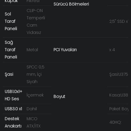
Kapak
Filtresi
Sürücü Bölmeleri
CLIP-ON
Sol
Temperli
Taraf
2,5'' SSD x1
Cam
Paneli
Vidasız
Sağ
Taraf
Metal
PCI Yuvaları
x 4
Paneli
SPCC 0,5
Şasi
mm, İçi
Şasi:U375
Siyah
USB1.0x1+
İçermek
Kasa:U38
Boyut
HD Ses
USB3.0 x1
Dahil
Paket Boyu
Destek
MICO
40HQ:
Anakartı
ATX/ITX