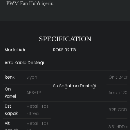
PWM Fan Hub'ı içerir.
SPECIFICATION
Model Adı
ROKE 02 TG
Arka Kablo Desteği
Renk
Siyah
Ön：240
Su Soğutma Desteği
Ön
ABS+TP
Arka：12
Panel
Üst
Metal+ Toz
5'25 ODD 
Kapak
Filtresi
Alt
Metal+ Toz
3,5'' HDD x