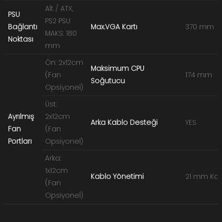
Alt / ATX,
PSU
PS2 PSU
Bağlantı
Max.VGA Kartı
370 mm
MAKS: 180
Noktası
mm
Ön: 2x12cm
Maksimum CPU
(Fan
174 mm
Soğutucu
Opsiyonel)
Üst:
Ayrılmış
2x12cm
Arka Kablo Desteği
YES
Fan
(Fan
Portları
Opsiyonel)
Arka:
1x12cm
Kablo Yönetimi
21 mm Ka
(Fan
Opsiyonel)