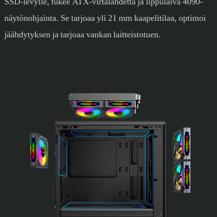
SSD-levylle, tukee ATX-virtalähdettä ja lippulaiva 4090-
näytönohjainta. Se tarjoaa yli 21 mm kaapelitilaa, optimoi
jäähdytyksen ja tarjoaa vankan laitteistotuen.