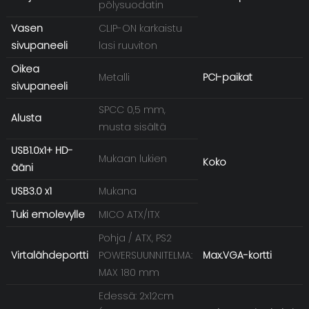
pölysuodatin
Vasen
CLIP-ON karkaistu
sivupaneeli
lasi ruuviton
Oikea
Metalli
PCI-paikat
sivupaneeli
SPCC 0,5 mm,
Alusta
musta sisältä
USB1.0x1+ HD-
Mukaan lukien
Koko
ääni
USB3.0 x1
Mukana
Tuki emolevylle
MICO ATX/ITX
Pohja / ATX, PS2
Virtalähdeportti
POWERSUUNNITELMA:
Max.VGA-kortti
MAX 180 mm
Edessä: 2x12cm