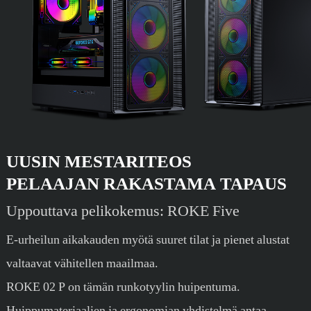
UUSIN MESTARITEOS
PELAAJAN RAKASTAMA TAPAUS
Uppouttava pelikokemus: ROKE Five
E-urheilun aikakauden myötä suuret tilat ja pienet alustat
valtaavat vähitellen maailmaa.
ROKE 02 P on tämän runkotyylin huipentuma.
Huippumateriaalien ja ergonomian yhdistelmä antaa