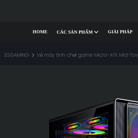
HOME
GIẢI PHÁP
CÁC SẢN PHẨM
ESGAMING
Vỏ máy tính chơi game Micro-ATX Mid-Tow