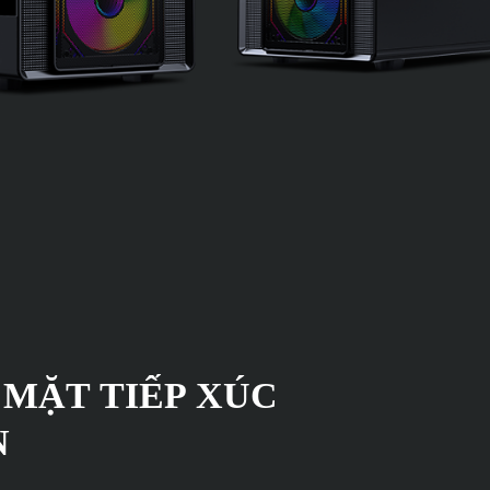
 MẶT TIẾP XÚC
N