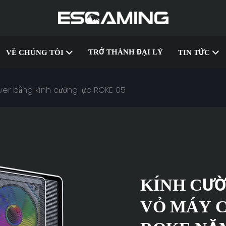
TRỞ THÀNH ĐẠI LÝ
VỀ CHÚNG TÔI
TIN TỨC
er bằng kính cường lực ROKE 05
KÍNH CƯ
VỎ MÁY 