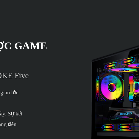
ỢC GAME
ROKE Five
 gian lớn
ày. Sự kết
mang đến