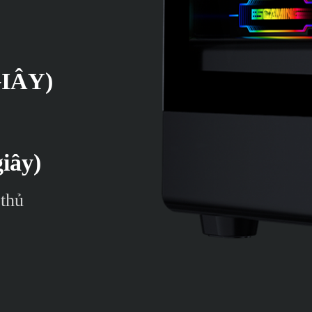
GIÂY)
iây)
 thủ