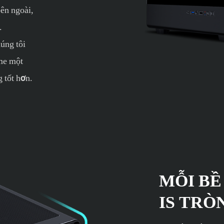
bên ngoài,
.
úng tôi
me một
 tốt hơn.
MỖI BỀ
IS TRÒ