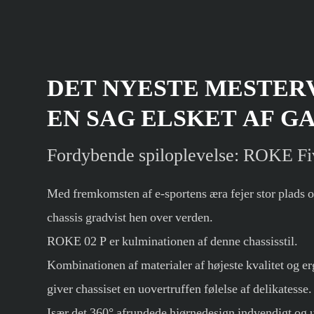
DET NYESTE MESTE
EN SAG ELSKET AF G
Fordybende spiloplevelse: ROKE Fi
Med fremkomsten af ​​e-sportens æra fejer stor plads 
chassis gradvist hen over verden.
ROKE 02 P er kulminationen af ​​denne chassisstil.
Kombinationen af ​​materialer af højeste kvalitet og 
giver chassiset en uovertruffen følelse af delikatesse.
Især det 360° afrundede hjørnedesign indvendigt og 