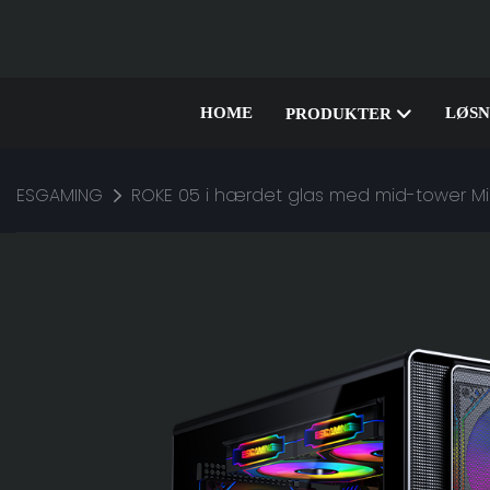
HOME
LØSN
PRODUKTER
ESGAMING
ROKE 05 i hærdet glas med mid-tower M