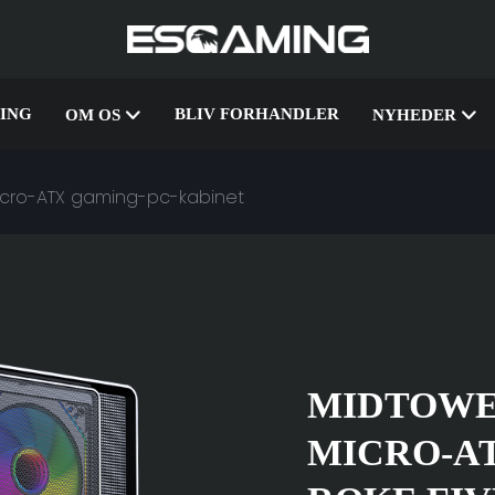
ING
BLIV FORHANDLER
OM OS
NYHEDER
icro-ATX gaming-pc-kabinet
MIDTOWE
MICRO-A