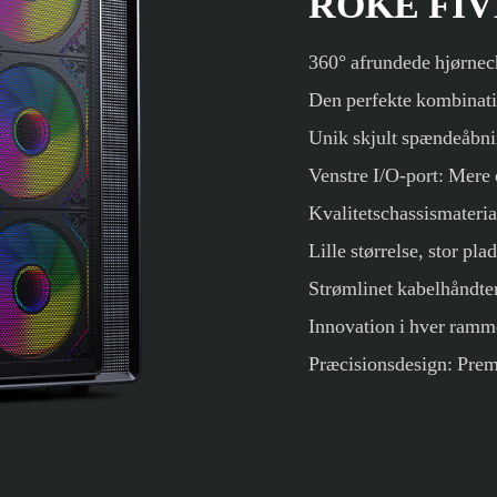
ROKE FIV
360° afrundede hjørnech
Den perfekte kombinati
Unik skjult spændeåbni
Venstre I/O-port: Mere
Kvalitetschassismater
Lille størrelse, stor pl
Strømlinet kabelhåndte
Innovation i hver ramme:
Præcisionsdesign: Prem