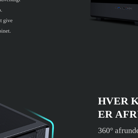
p.
t give
binet.
HVER 
ER AF
360° afrund