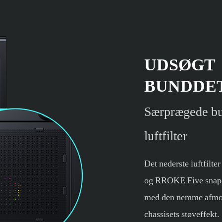
UDSØGT
BUNDDE
Særprægede bu
luftfilter
Det nederste luftfilter
og RROKE Five snap-sp
med den nemme afmont
chassisets støveffekt.