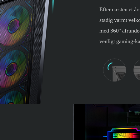
Efter næsten et å
stadig varmt velko
med 360° afrunded
venligt gaming-ka