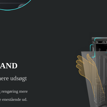
TAND
mere udsøgt
g rengøring mere
e enestående ud.