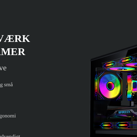
RVÆRK
AMER
ve
og små
ergonomi
udvendigt