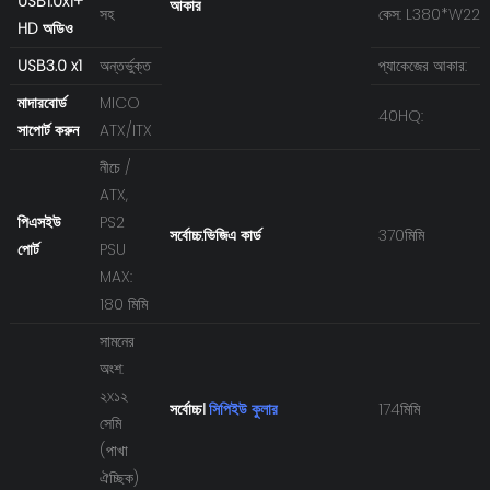
USB1.0x1+
আকার
সহ
কেস: L380*W22
HD অডিও
USB3.0 x1
অন্তর্ভুক্ত
প্যাকেজের আকার:
মাদারবোর্ড
MICO
40HQ:
সাপোর্ট করুন
ATX/ITX
নীচে /
ATX,
পিএসইউ
PS2
সর্বোচ্চ.ভিজিএ কার্ড
370মিমি
পোর্ট
PSU
MAX:
180 মিমি
সামনের
অংশ:
২x১২
সর্বোচ্চ।
সিপিইউ কুলার
174মিমি
সেমি
(পাখা
ঐচ্ছিক)