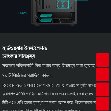
হার্ডওয়্যার ইনস্টলেশন:
চমৎকার সামঞ্জস্য
সবচেয়ে শক্তিশালী ফিট করার জন্য ডিজাইন করা হয়েছে
৪০টি সিরিজের গ্রাফিক্স কার্ড।
ROKE Five 2*HDD+1*SSD, ATX পাওয়ার সাপ্লাই সাপোর্ট এবং
ফ্ল্যাগশিপ 4090 গ্রাফিক্স কার্ড ধারণ করার জন্য ডিজাইন করা হয়েছে। এটি ২১
মিমি-এরও বেশি তারের ব্যবস্থাপনা স্থান প্রদান করে, শীতলকরণকে সর্বোত্তম
করে তোলে এবং শক্তিশালী হার্ডওয়্যার সহায়তা প্রদান করে।