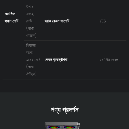
উপরে:
সংরক্ষিত
২x১২
ফ্যান পোর্ট
সেমি
ব্যাক কেবল সাপোর্ট
YES
(পাখা
ঐচ্ছিক)
পিছনের
অংশ:
১x১২ সেমি
কেবল ব্যবস্থাপনা
২১ মিমি কেবল
(পাখা
ঐচ্ছিক)
পণ্য প্রদর্শন