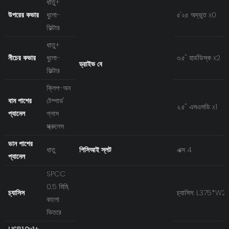
ধাতু+
উপরের কভার
ধুলো-
৫'২৫ অদ্ভুত x0
ফিল্টার
ধাতু+
নীচের কভার
ধুলো-
৩.৫'' হার্ডডিস্ক x2
ড্রাইভ বে
ফিল্টার
ক্লিপ-অন
বাম পাশের
টেম্পার্ড
২.৫'' এসএসডি x1
প্যানেল
গ্লাস
স্ক্রুলেস
ডান পাশের
ধাতু
পিসিআই স্লট
এক্স 4
প্যানেল
SPCC
0.5 মিমি,
চ্যাসিস
চ্যাসিস: L375*
কালো
ভিতরে