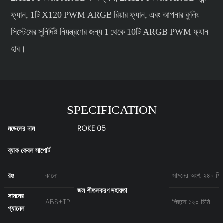
ফ্যান, 1টি X120 PWM ARGB রিয়ার ফ্যান, এবং আপনার কুলিং
সিস্টেমের সুনির্দিষ্ট নিয়ন্ত্রণের জন্য 1 থেকে 10টি ARGB PWM ফ্যান
হাব।
SPECIFICATION
মডেলের নাম
ROKE 05
ব্যাক কেবল সাপোর্ট
রঙ
কালো
সামনের অংশ: ২৪০ মিম
জল শীতলকরণ সহায়তা
সামনের
ABS+TP
পিছনে: ১২০ মিমি
প্যানেল