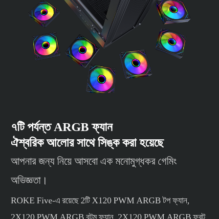
৭টি পর্যন্ত ARGB ফ্যান
ঐশ্বরিক আলোর সাথে সিঙ্ক করা হয়েছে
আপনার জন্য নিয়ে আসবো এক মনোমুগ্ধকর গেমিং
অভিজ্ঞতা।
ROKE Five-এ রয়েছে 2টি X120 PWM ARGB টপ ফ্যান,
2X120 PWM ARGB বটম ফ্যান, 2X120 PWM ARGB ফ্রন্ট