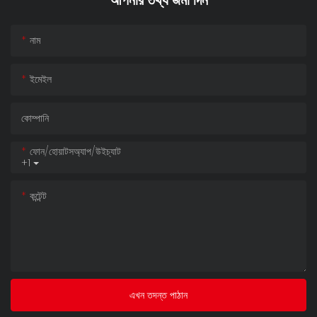
নাম
ইমেইল
কোম্পানি
ফোন/হোয়াটসঅ্যাপ/উইচ্যাট
+1
কন্টেন্ট
এখন তদন্ত পাঠান