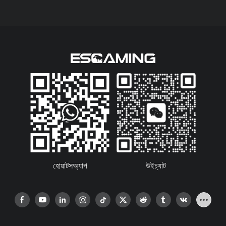
হোয়াটসঅ্যাপ
উইচ্যাট