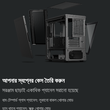
আপনার স্বপ্নের কেস তৈরি করুন
সরঞ্জাম ছাড়াই একাধিক প্যানেল সরানো হয়েছে
বাম টেম্পার্ড গ্লাস প্যানেল: লুকানো বাকল খোলার মোড
ডান ধাতব প্যানেল: স্ক্রু খোলার মোড