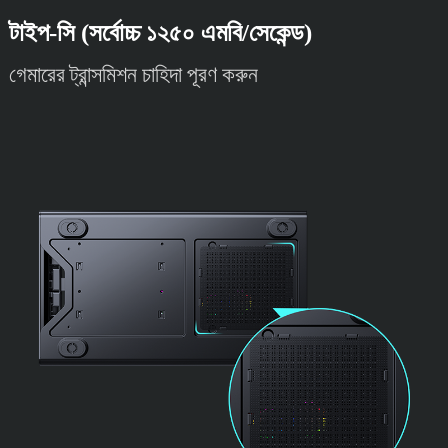
টাইপ-সি (সর্বোচ্চ ১২৫০ এমবি/সেকেন্ড)
গেমারের ট্রান্সমিশন চাহিদা পূরণ করুন