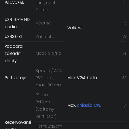
Podvozek
mm, uvnitř
Po
černá
USB 1.0x1+ HD
Včetně
Po
audio
Velikost
USB3.0 x1
Zahrnuto
Vel
Podpora
základní
MICO ATX/ITX
40
desky
Spodní / ATX,
Port zdroje
PS2 zdroj,
Max. VGA karta
37
max. 180 mm
Přední:
2x12cm
Max.
chladič CPU
17
(volitelný
ventilátor)
Rezervované
Horní: 2x12cm