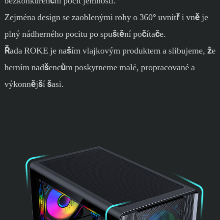
bezkonkurenční pocit jemnosti.
Zejména design se zaoblenými rohy o 360° uvnitř i vně je
plný nádherného pocitu po spuštění počítače.
Řada ROKE je naším vlajkovým produktem a slibujeme, že
herním nadšencům poskytneme malé, propracované a
výkonnější šasi.