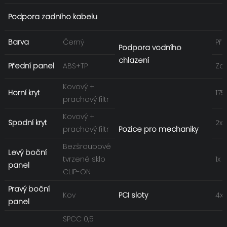
Podpora zadního kabelu
Barva
Černý
Př
Podpora vodního
chlazení
Přední panel
ABS+TP
Za
Kovový +
Horní kryt
175
prachový filtr
Kovový +
Spodní kryt
2x 
prachový filtr
Pozice pro mechaniky
Bezšroubové
Levý boční
tvrzené sklo
1x 
panel
CLIP-ON
Pravý boční
Kov
PCI sloty
4x
panel
SPCC 0,5