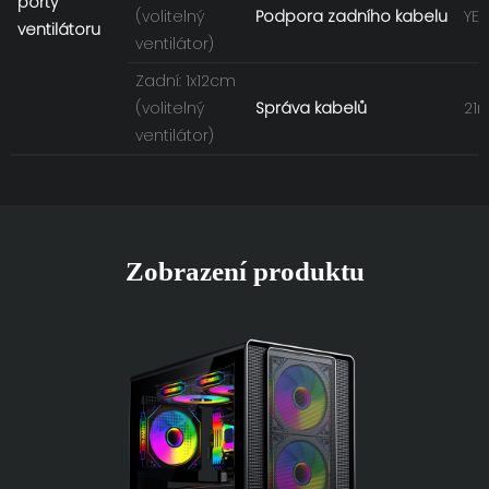
porty
(volitelný
Podpora zadního kabelu
YES
ventilátoru
ventilátor)
Zadní: 1x12cm
(volitelný
Správa kabelů
21
ventilátor)
Zobrazení produktu