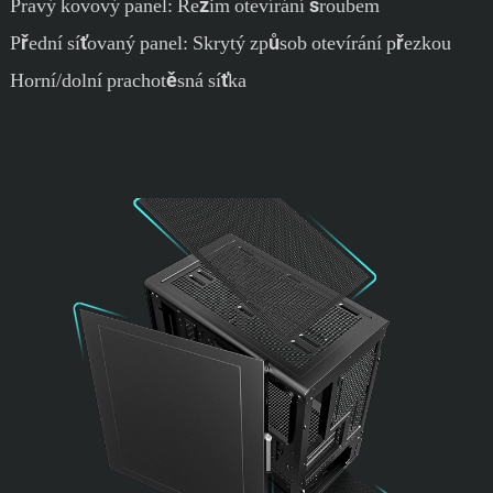
Pravý kovový panel: Režim otevírání šroubem
Přední síťovaný panel: Skrytý způsob otevírání přezkou
Horní/dolní prachotěsná síťka