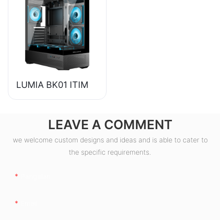
Suplay ng Kuryente
para sa Desktop PC
ESB550W
LUMIA BK01 ITIM
LEAVE A COMMENT
we welcome custom designs and ideas and is able to cater to
the specific requirements.
Pangalan
Email