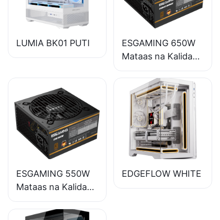
LUMIA BK01 PUTI
ESGAMING 650W
Mataas na Kalidad
85% na Kahusayan
Buong Module 80+
Bronze na Suplay
ng Kuryente para
sa Desktop PC
ESB650W
ESGAMING 550W
EDGEFLOW WHITE
Mataas na Kalidad
85% na Kahusayan
80+ Bronze na