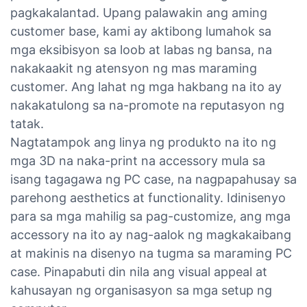
pagkakalantad. Upang palawakin ang aming
customer base, kami ay aktibong lumahok sa
mga eksibisyon sa loob at labas ng bansa, na
nakakaakit ng atensyon ng mas maraming
customer. Ang lahat ng mga hakbang na ito ay
nakakatulong sa na-promote na reputasyon ng
tatak.
Nagtatampok ang linya ng produkto na ito ng
mga 3D na naka-print na accessory mula sa
isang tagagawa ng PC case, na nagpapahusay sa
parehong aesthetics at functionality. Idinisenyo
para sa mga mahilig sa pag-customize, ang mga
accessory na ito ay nag-aalok ng magkakaibang
at makinis na disenyo na tugma sa maraming PC
case. Pinapabuti din nila ang visual appeal at
kahusayan ng organisasyon sa mga setup ng