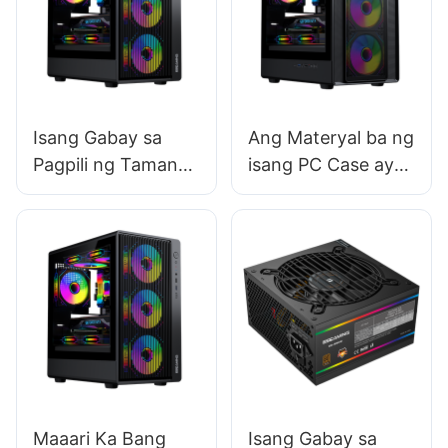
Isang Gabay sa
Ang Materyal ba ng
Pagpili ng Tamang
isang PC Case ay
Sukat ng PC Case
nakakaapekto sa
tibay nito?
Maaari Ka Bang
Isang Gabay sa