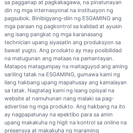
sa pagganap at pagkakagawa, na pinatunayan
din ng mga internasyonal na institusyon ng
pagsubok. Binibigyang-diin ng ESGAMING ang
mga paraan ng pagkontrol sa kalidad at ayusin
ang isang pangkat ng mga karanasang
technician upang siyasatin ang produksyon sa
bawat yugto. Ang produkto ay may posibilidad
na matugunan ang mataas na pamantayan.
Matapos matagumpay na maitaguyod ang aming
sariling tatak na ESGAMING, gumawa kami ng
ilang hakbang upang mapahusay ang kamalayan
sa tatak. Nagtatag kami ng isang opisyal na
website at namuhunan nang malaki sa pag-
advertise ng mga produkto. Ang hakbang na ito
ay nagpapatunay na epektibo para sa amin
upang makakuha ng higit na kontrol sa online na
presensya at makakuha ng maraming