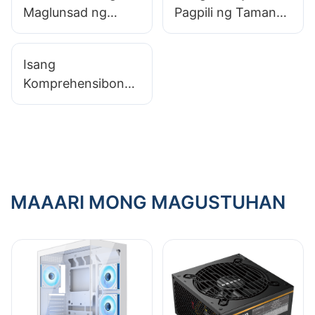
Maglunsad ng
Pagpili ng Tamang
Pribadong - Label
Wattage Para sa
ng PC Case Line?
Power Supply ng
Isang
Iyong PC
Komprehensibong
Gabay sa
Pagdekorasyon ng
Iyong Gaming PC
Case​
MAAARI MONG MAGUSTUHAN