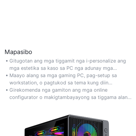
Mapasibo
Gitugotan ang mga tiggamit nga i-personalize ang
mga estetika sa kaso sa PC nga adunay mga
aksesorya nga giimprinta sa 3D sama sa mga panel
Maayo alang sa mga gaming PC, pag-setup sa
sa RGB, mga tabon sa kable, ug mga modular
workstation, o pagtukod sa tema kung diin
bracket alang sa usa ka talagsaon nga pagtukod.
hinungdanon ang pagka-indibidwal ug pagmarka.
Girekomenda nga gamiton ang mga online
configurator o makigtambayayong sa tiggama alang
sa gipahaum nga mga disenyo ug pagpares sa kolor.