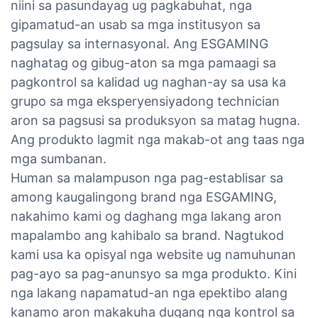
niini sa pasundayag ug pagkabuhat, nga
gipamatud-an usab sa mga institusyon sa
pagsulay sa internasyonal. Ang ESGAMING
naghatag og gibug-aton sa mga pamaagi sa
pagkontrol sa kalidad ug naghan-ay sa usa ka
grupo sa mga eksperyensiyadong technician
aron sa pagsusi sa produksyon sa matag hugna.
Ang produkto lagmit nga makab-ot ang taas nga
mga sumbanan.
Human sa malampuson nga pag-establisar sa
among kaugalingong brand nga ESGAMING,
nakahimo kami og daghang mga lakang aron
mapalambo ang kahibalo sa brand. Nagtukod
kami usa ka opisyal nga website ug namuhunan
pag-ayo sa pag-anunsyo sa mga produkto. Kini
nga lakang napamatud-an nga epektibo alang
kanamo aron makakuha dugang nga kontrol sa