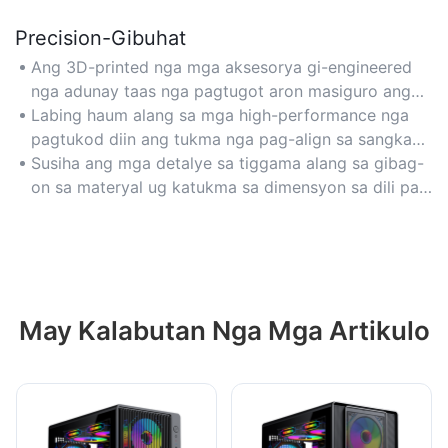
Precision-Gibuhat
Ang 3D-printed nga mga aksesorya gi-engineered
nga adunay taas nga pagtugot aron masiguro ang
hingpit nga pagkahaom sa mga sikat nga PC case
Labing haum alang sa mga high-performance nga
brand ug hardware.
pagtukod diin ang tukma nga pag-align sa sangkap
ug kalig-on hinungdanon.
Susiha ang mga detalye sa tiggama alang sa gibag-
on sa materyal ug katukma sa dimensyon sa dili pa
mopalit.
May Kalabutan Nga Mga Artikulo