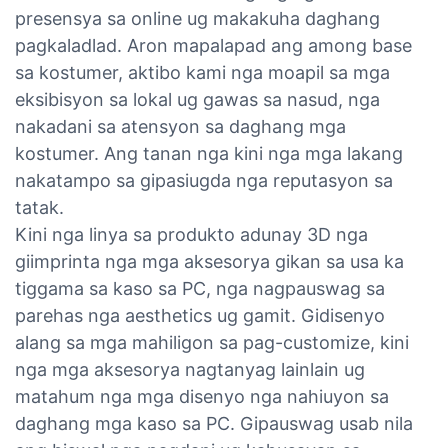
presensya sa online ug makakuha daghang
pagkaladlad. Aron mapalapad ang among base
sa kostumer, aktibo kami nga moapil sa mga
eksibisyon sa lokal ug gawas sa nasud, nga
nakadani sa atensyon sa daghang mga
kostumer. Ang tanan nga kini nga mga lakang
nakatampo sa gipasiugda nga reputasyon sa
tatak.
Kini nga linya sa produkto adunay 3D nga
giimprinta nga mga aksesorya gikan sa usa ka
tiggama sa kaso sa PC, nga nagpauswag sa
parehas nga aesthetics ug gamit. Gidisenyo
alang sa mga mahiligon sa pag-customize, kini
nga mga aksesorya nagtanyag lainlain ug
matahum nga mga disenyo nga nahiuyon sa
daghang mga kaso sa PC. Gipauswag usab nila