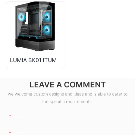
80+ Bronse nga
Suplay sa Kuryente
sa Desktop PC
ESB550W
LUMIA BK01 ITUM
LEAVE A COMMENT
we welcome custom designs and ideas and is able to cater to
the specific requirements.
Ngalan
Email