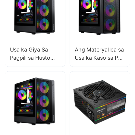
Usa ka Giya Sa
Ang Materyal ba sa
Pagpili sa Husto
Usa ka Kaso sa PC
nga Gidak-on nga
Makaapektar sa
Kaso sa PC
Kalig-on Niini?