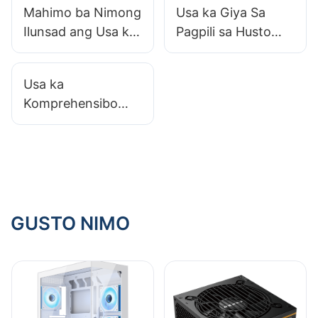
Mahimo ba Nimong
Usa ka Giya Sa
Ilunsad ang Usa ka
Pagpili sa Husto
Pribado - Label nga
nga Wattage Para
Linya sa Kaso sa
sa Imong PC Power
Usa ka
PC?
Supply
Komprehensibo
nga Giya Sa
Pagdekorasyon sa
Imong Gaming PC
Case
GUSTO NIMO