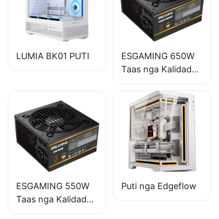
LUMIA BK01 PUTI
ESGAMING 650W
Taas nga Kalidad
85% nga Epektibo
nga Full-Module
80+ Bronse nga
Suplay sa Kuryente
sa Desktop PC
ESB650W
ESGAMING 550W
Puti nga Edgeflow
Taas nga Kalidad
85% nga Epektibo