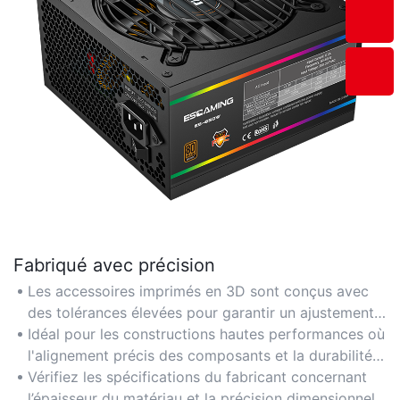
Fabriqué avec précision
Les accessoires imprimés en 3D sont conçus avec
des tolérances élevées pour garantir un ajustement
parfait avec les marques de boîtiers PC et le
Idéal pour les constructions hautes performances où
matériel les plus courants.
l'alignement précis des composants et la durabilité
sont essentiels.
Vérifiez les spécifications du fabricant concernant
l’épaisseur du matériau et la précision dimensionnelle