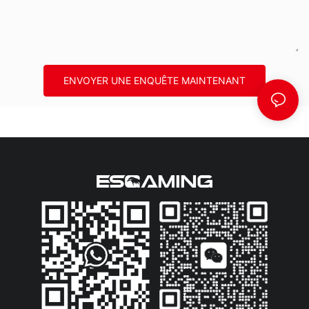
ENVOYER UNE ENQUÊTE MAINTENANT