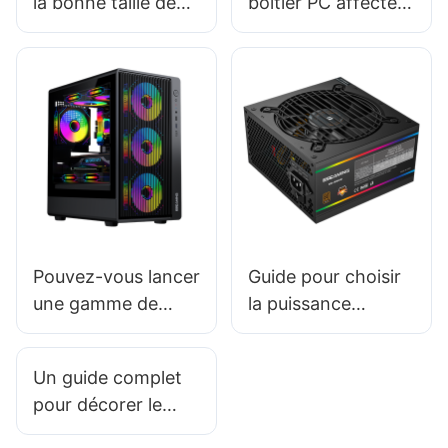
la bonne taille de
boîtier PC affecte-
boîtier PC
t-il sa durabilité ?
Pouvez-vous lancer
Guide pour choisir
une gamme de
la puissance
boîtiers PC de
d'alimentation
marque privée ?
idéale pour votre
Un guide complet
PC
pour décorer le
boîtier de votre PC