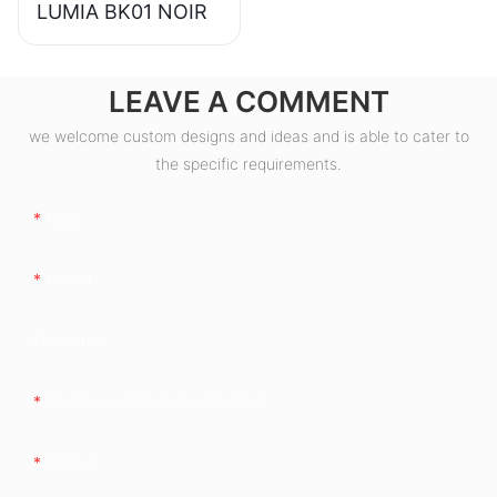
LUMIA BK01 NOIR
LEAVE A COMMENT
we welcome custom designs and ideas and is able to cater to
the specific requirements.
Nom
E-Mail
Entreprise
Téléphone/WhatsApp/WeChat
Teneur