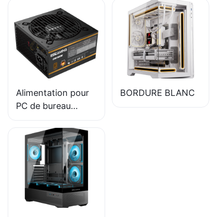
module complet,
haute qualité,
rendement 85 %,
certification 80+
Bronze ESB650W
Alimentation pour
BORDURE BLANC
PC de bureau
ESGAMING 550W
haute qualité,
rendement 85%,
certification 80+
Bronze ESB550W