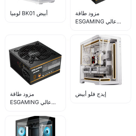
مزود طاقة
لوميا BK01 أبيض
ESGAMING عالي
الجودة بقدرة 650
واط وكفاءة 85%،
وحدة كاملة، حاصل
على شهادة 80+
برونزية لأجهزة
الكمبيوتر المكتبية
ESB650W
إيدج فلو أبيض
مزود طاقة
ESGAMING عالي
الجودة بقدرة 550
واط وكفاءة 85%
وحاصل على شهادة
80+ برونزية لأجهزة