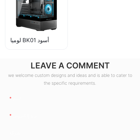
الكمبيوتر المكتبية
ESB550W
لوميا BK01 أسود
LEAVE A COMMENT
we welcome custom designs and ideas and is able to cater to
the specific requirements.
اسم
بريد إلكتروني
شركة