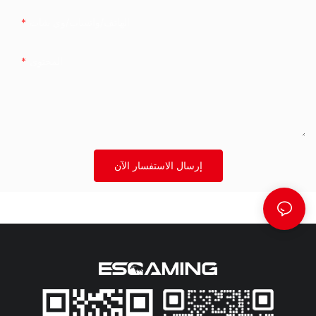
الهاتف/واتساب/وي شات
المحتوى
إرسال الاستفسار الآن