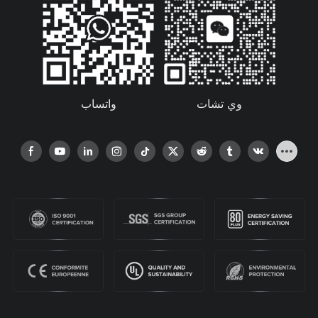
واتساب
وي تشات