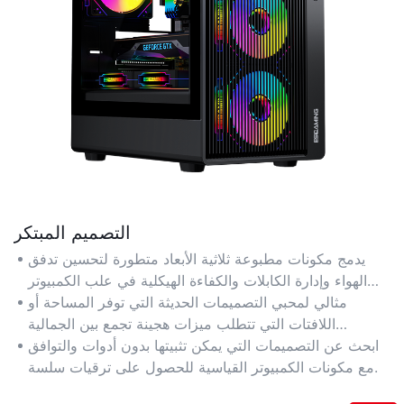
التصميم المبتكر
يدمج مكونات مطبوعة ثلاثية الأبعاد متطورة لتحسين تدفق
الهواء وإدارة الكابلات والكفاءة الهيكلية في علب الكمبيوتر
الصغيرة.
مثالي لمحبي التصميمات الحديثة التي توفر المساحة أو
اللافتات التي تتطلب ميزات هجينة تجمع بين الجمالية
والتكنولوجيا.
ابحث عن التصميمات التي يمكن تثبيتها بدون أدوات والتوافق
مع مكونات الكمبيوتر القياسية للحصول على ترقيات سلسة.