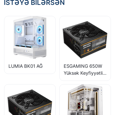
İSTƏYƏ BILƏRSƏN
LUMIA BK01 AĞ
ESGAMING 650W
Yüksək Keyfiyyətli
85% Səmərəlilik
Tam Modullu 80+
Bürünc Masaüstü
Kompüter Enerji
Təchizatı ESB650W