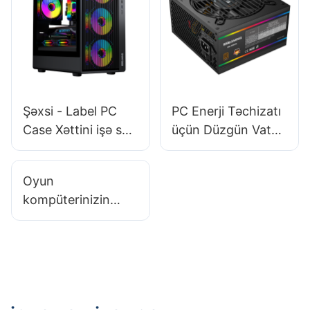
Şəxsi - Label PC
PC Enerji Təchizatı
Case Xəttini işə sala
üçün Düzgün Vat
bilərsinizmi?
Seçmək üçün
Bələdçi
Oyun
kompüterinizin
korpusunu
bəzəmək üçün
hərtərəfli bələdçi