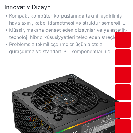
İnnovativ Dizayn
Kompakt kompüter korpuslarında təkmilləşdirilmiş
hava axını, kabel idarəetməsi və struktur səmərəliliyi
üçün ən müasir 3D çap edilmiş komponentləri
Müasir, məkana qənaət edən dizaynlar və ya estetik-
birləşdirir.
texnoloji hibrid xüsusiyyətləri tələb edən streçlər
axtaran həvəskarlar üçün mükəmməldir.
Problemsiz təkmilləşdirmələr üçün alətsiz
quraşdırma və standart PC komponentləri ilə
uyğunluğu olan dizaynları axtarın.