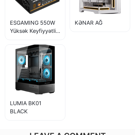
ESGAMING 550W
KƏNAR AĞ
Yüksək Keyfiyyətli
85% Səmərəlilik
80+ Bürünc
Masaüstü
Kompüter Enerji
Təchizatı ESB550W
LUMIA BK01
BLACK