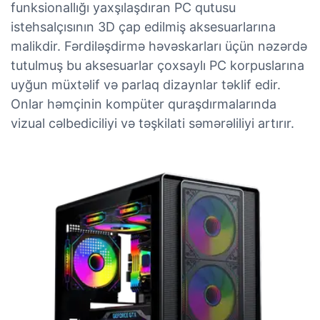
funksionallığı yaxşılaşdıran PC qutusu
istehsalçısının 3D çap edilmiş aksesuarlarına
malikdir. Fərdiləşdirmə həvəskarları üçün nəzərdə
tutulmuş bu aksesuarlar çoxsaylı PC korpuslarına
uyğun müxtəlif və parlaq dizaynlar təklif edir.
Onlar həmçinin kompüter quraşdırmalarında
vizual cəlbediciliyi və təşkilati səmərəliliyi artırır.