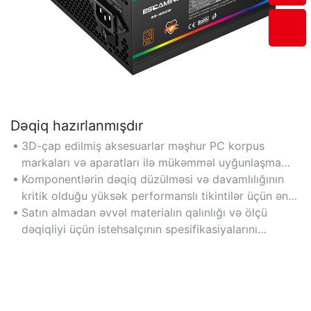
Dəqiq hazırlanmışdır
3D-çap edilmiş aksesuarlar məşhur PC korpus
markaları və aparatları ilə mükəmməl uyğunlaşma
təmin etmək üçün yüksək dözümlülüklərlə
Komponentlərin dəqiq düzülməsi və davamlılığının
hazırlanmışdır.
kritik olduğu yüksək performanslı tikintilər üçün ən
uyğundur.
Satın almadan əvvəl materialın qalınlığı və ölçü
dəqiqliyi üçün istehsalçının spesifikasiyalarını
yoxlayın.