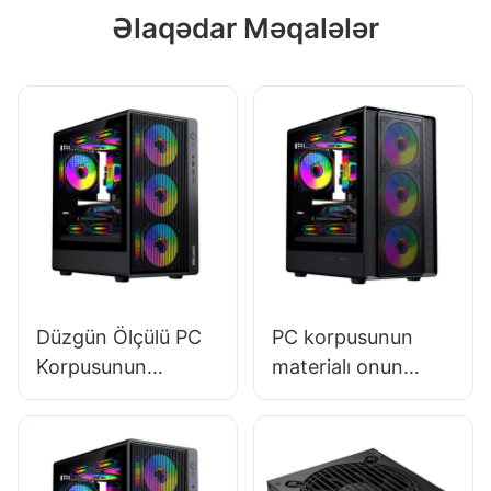
Əlaqədar Məqalələr
Düzgün Ölçülü PC
PC korpusunun
Korpusunun
materialı onun
Seçilməsi üçün
davamlılığına təsir
Bələdçi
edirmi?