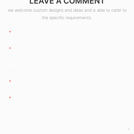
LEAVE A COMMENT
we welcome custom designs and ideas and is able to cater to
the specific requirements.
Ad
E-Poçt
Şirkət
Telefon/whatsApp/wechat
Məzmun