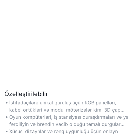
Özelleştirilebilir
İstifadəçilərə unikal quruluş üçün RGB panelləri,
kabel örtükləri və modul mötərizələr kimi 3D çap
edilmiş aksessuarlarla PC korpusunun estetikasını
Oyun kompüterləri, iş stansiyası quraşdırmaları və ya
fərdiləşdirməyə imkan verir.
fərdiliyin və brendin vacib olduğu temalı qurğular
üçün idealdır.
Xüsusi dizaynlar və rəng uyğunluğu üçün onlayn