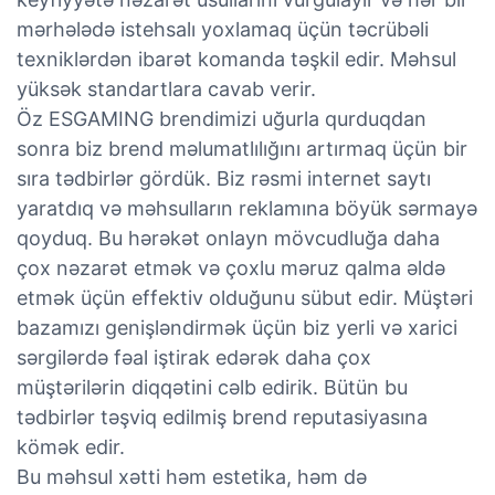
mərhələdə istehsalı yoxlamaq üçün təcrübəli
texniklərdən ibarət komanda təşkil edir. Məhsul
yüksək standartlara cavab verir.
Öz ESGAMING brendimizi uğurla qurduqdan
sonra biz brend məlumatlılığını artırmaq üçün bir
sıra tədbirlər gördük. Biz rəsmi internet saytı
yaratdıq və məhsulların reklamına böyük sərmayə
qoyduq. Bu hərəkət onlayn mövcudluğa daha
çox nəzarət etmək və çoxlu məruz qalma əldə
etmək üçün effektiv olduğunu sübut edir. Müştəri
bazamızı genişləndirmək üçün biz yerli və xarici
sərgilərdə fəal iştirak edərək daha çox
müştərilərin diqqətini cəlb edirik. Bütün bu
tədbirlər təşviq edilmiş brend reputasiyasına
kömək edir.
Bu məhsul xətti həm estetika, həm də