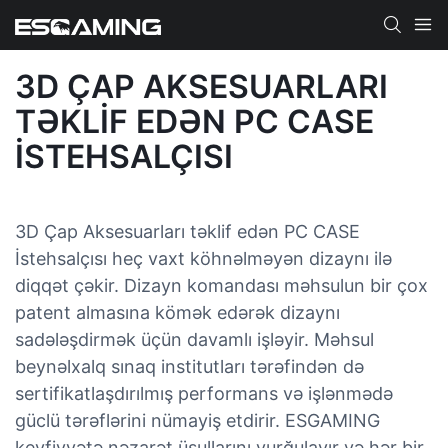
3D ÇAP AKSESUARLARI
TƏKLIF EDƏN PC CASE
İSTEHSALÇISI
3D Çap Aksesuarları təklif edən PC CASE
İstehsalçısı heç vaxt köhnəlməyən dizaynı ilə
diqqət çəkir. Dizayn komandası məhsulun bir çox
patent almasına kömək edərək dizaynı
sadələşdirmək üçün davamlı işləyir. Məhsul
beynəlxalq sınaq institutları tərəfindən də
sertifikatlaşdırılmış performans və işlənmədə
güclü tərəflərini nümayiş etdirir. ESGAMING
keyfiyyətə nəzarət üsullarını vurğulayır və hər bir