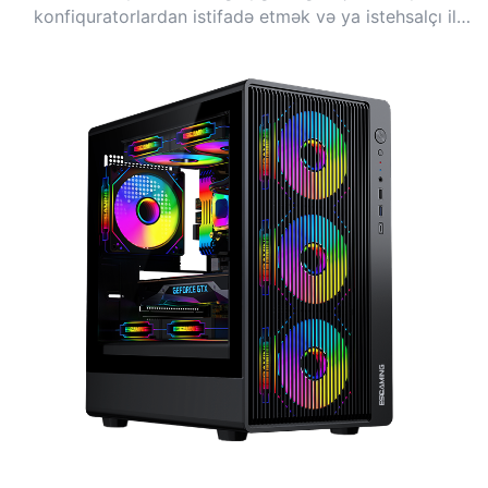
konfiquratorlardan istifadə etmək və ya istehsalçı ilə
əməkdaşlıq etmək tövsiyə olunur.