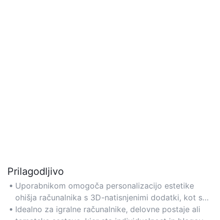
Prilagodljivo
Uporabnikom omogoča personalizacijo estetike
ohišja računalnika s 3D-natisnjenimi dodatki, kot so
RGB plošče, pokrovi kablov in modularni nosilci za
Idealno za igralne računalnike, delovne postaje ali