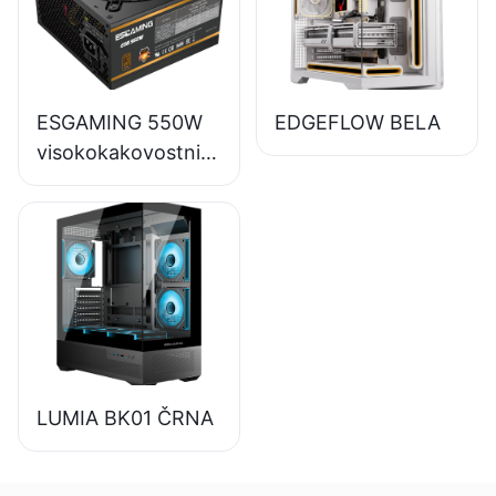
85-odstotno
učinkovitostjo, 80+
bronasti
ESGAMING 550W
EDGEFLOW BELA
visokokakovostni
napajalniki za
namizne
računalnike z
učinkovitostjo 85
%, 80+ bronastimi
certifikati
ESB550W
LUMIA BK01 ČRNA