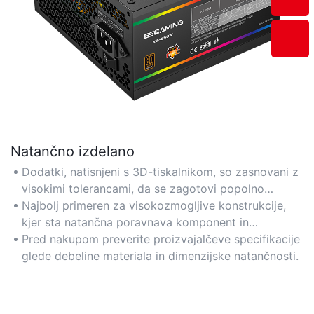
Natančno izdelano
Dodatki, natisnjeni s 3D-tiskalnikom, so zasnovani z
visokimi tolerancami, da se zagotovi popolno
prileganje priljubljenim znamkam ohišij in strojne
Najbolj primeren za visokozmogljive konstrukcije,
opreme za računalnike.
kjer sta natančna poravnava komponent in
vzdržljivost ključnega pomena.
Pred nakupom preverite proizvajalčeve specifikacije
glede debeline materiala in dimenzijske natančnosti.