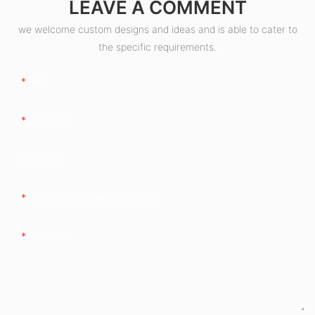
LEAVE A COMMENT
we welcome custom designs and ideas and is able to cater to
the specific requirements.
Ime
E-Pošta
Podjetje
Telefon/whatsApp/wechat
Vsebina