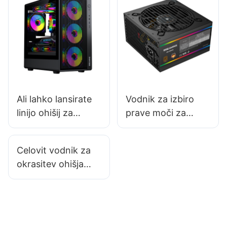
Ali lahko lansirate
Vodnik za izbiro
linijo ohišij za
prave moči za
računalnike pod
napajalnik vašega
zasebno blagovno
računalnika
Celovit vodnik za
znamko?
okrasitev ohišja
vašega igralnega
računalnika