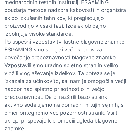
mednarodnih testnih institucij. ESGAMING
poudarja metode nadzora kakovosti in organizira
ekipo izkušenih tehnikov, ki pregledujejo
proizvodnjo v vsaki fazi. Izdelek običajno
izpolnjuje visoke standarde.
Po uspešni vzpostavitvi lastne blagovne znamke
ESGAMING smo sprejeli več ukrepov za
povečanje prepoznavnosti blagovne znamke.
Vzpostavili smo uradno spletno stran in veliko
vložili v oglaševanje izdelkov. Ta poteza se je
izkazala za učinkovito, saj nam je omogočila večji
nadzor nad spletno prisotnostjo in večjo
prepoznavnost. Da bi razširili bazo strank,
aktivno sodelujemo na domačih in tujih sejmih, s
čimer pritegnemo več pozornosti strank. Vsi ti
ukrepi prispevajo k promociji ugleda blagovne
znamke.