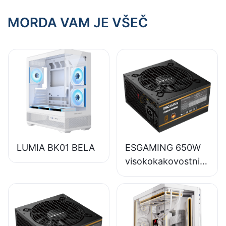
MORDA VAM JE VŠEČ
LUMIA BK01 BELA
ESGAMING 650W
visokokakovostni
napajalniki za
namizne
računalnike s
polnim modulom in