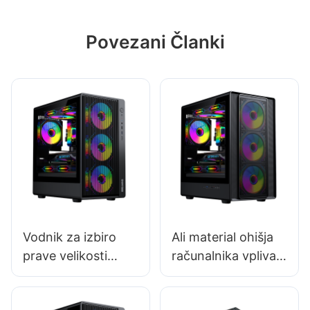
Povezani Članki
Vodnik za izbiro
Ali material ohišja
prave velikosti
računalnika vpliva
ohišja za računalnik
na njegovo
vzdržljivost?