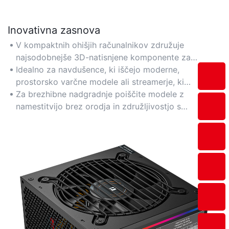
Inovativna zasnova
V kompaktnih ohišjih računalnikov združuje
najsodobnejše 3D-natisnjene komponente za
izboljšan pretok zraka, upravljanje kablov in
Idealno za navdušence, ki iščejo moderne,
strukturno učinkovitost.
prostorsko varčne modele ali streamerje, ki
potrebujejo estetsko-tehnološke hibridne funkcije.
Za brezhibne nadgradnje poiščite modele z
namestitvijo brez orodja in združljivostjo s
standardnimi komponentami računalnika.