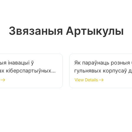
максімальна зэканоміць сродкі.
Звязаныя Артыкулы
я інавацыі ў
Як параўнаць розныя
ах кіберспартыўных
гульнявых корпусаў д
х аксесуараў, за якімі
каб зрабіць надзейны
View Details
чыць