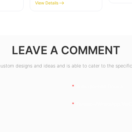
якасці
ESGAMING магутнасцю
View Details
 85%,
550 Вт высокай якасці
 80+
з эфектыўнасцю 85%,
сертыфікаваны як 80+
Bronze ESB550W
LEAVE A COMMENT
stom designs and ideas and is able to cater to the specific
Электронная Пошта
Тэлефон/WhatsApp/WeC