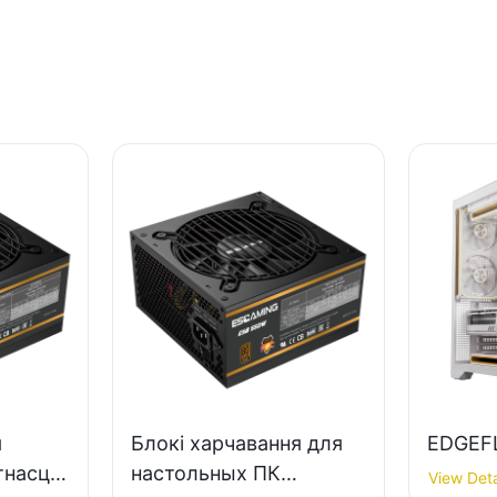
я
Блокі харчавання для
EDGEF
тнасцю
настольных ПК
View Deta