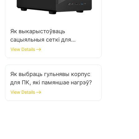
Як выкарыстоўваць
сацыяльныя сеткі для
маркетынгу гульнявых
View Details
корпусаў для ПК?
Як выбраць гульнявы ​​корпус
для ПК, які памяншае нагрэў?
View Details