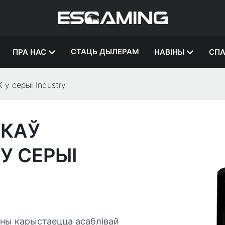
СТАЦЬ ДЫЛЕРАМ
ПРА НАС
НАВІНЫ
СПА
у серыі Industry
ОКАЎ
У СЕРЫІ
іны карыстаецца асаблівай