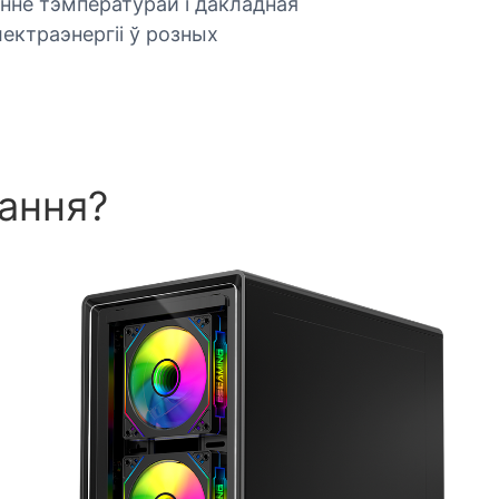
нне тэмпературай і дакладная
ектраэнергіі ў розных
ання?