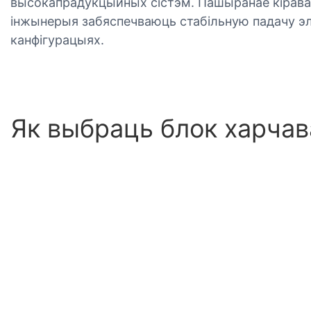
высокапрадукцыйных сістэм. Пашыранае кірава
інжынерыя забяспечваюць стабільную падачу эл
канфігурацыях.
Як выбраць блок харчав