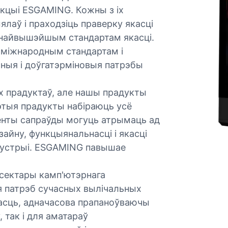
укцыі ESGAMING. Кожны з іх
лаў і праходзіць праверку якасці
 найвышэйшым стандартам якасці.
 міжнародным стандартам і
ныя і доўгатэрміновыя патрэбы
х прадуктаў, але нашы прадукты
Гэтыя прадукты набіраюць усё
енты сапраўды могуць атрымаць ад
зайну, функцыянальнасці і якасці
дустрыі. ESGAMING павышае
 сектары камп'ютэрнага
я патрэб сучасных вылічальных
насць, адначасова прапаноўваючы
 так і для аматараў