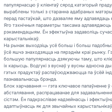
папулярнасцю ў кліентаў сярод катэгорый прад
выраблены толькі з старанна адабраных матэрыя
перад пастаўкай, што дазваляе яму адпавядаць
Яго тэхнічныя параметры таксама адпавядаюць
рэкамендацыям. Ён эфектыўна задаволіць сучас
карыстальнікаў.
На рынак выходзіць усё больш і больш падобны
ўсё яшчэ знаходзяцца на пярэднім краі рынку. 
большую папулярнасць дзякуючы таму, што клі
іх карысць. Водгукі з вуснаў у вусны адносна ды
гэтых прадуктаў распаўсюджваюцца па ўсёй ін
пазнавальнасць брэнда.
Блок харчавання — гэта ключавое папаўненне ў
абсталявання, распрацаванае для задавальненн
сістэм. Ён падкрэслівае надзейнасць і эфектыў
адаптыўнасць як для звычайных карыстальнікаў,