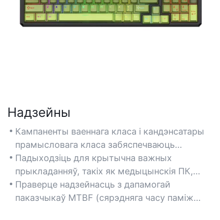
Надзейны
Кампаненты ваеннага класа і кандэнсатары
прамысловага класа забяспечваюць
стабільную падачу электраэнергіі пры
Падыходзіць для крытычна важных
вялікіх нагрузках, мінімізуючы час прастояў.
прыкладанняў, такіх як медыцынскія ПК,
прамысловае абсталяванне і сеткавая
Праверце надзейнасць з дапамогай
інфраструктура, якія патрабуюць
паказчыкаў MTBF (сярэдняга часу паміж
бесперабойнай працы.
адмовамі) і абароны ад перанапружання,