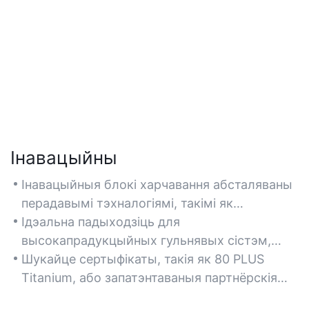
Інавацыйны
Інавацыйныя блокі харчавання абсталяваны
перадавымі тэхналогіямі, такімі як
аптымізацыя энергіі на аснове штучнага
Ідэальна падыходзіць для
інтэлекту і модульнае кіраванне кабелямі
высокапрадукцыйных гульнявых сістэм,
для бесперашкоднай інтэграцыі ў сучасныя
рабочых станцый і кампактных сістэм ITX,
Шукайце сертыфікаты, такія як 80 PLUS
зборкі ПК.
якія патрабуюць адаптыўных рашэнняў па
Titanium, або запатэнтаваныя партнёрскія
сілкаванні.
адносіны ў галіне разумных тэхналогій, каб