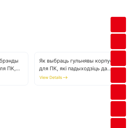
перагрузкі па току і кароткіх замыканняў.
 брэнды
Як выбраць гульнявы ​​корпус
ля ПК,
для ПК, які падыходзіць да
 выбар?
вашага стала?
View Details