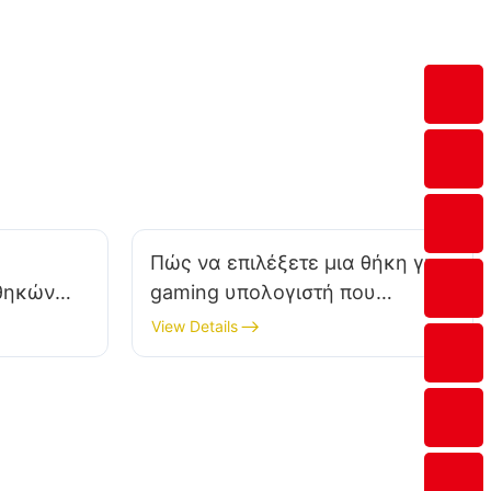
Μεταξύ Βλαβών) και των προστασιών από
υπέρταση, υπερένταση και βραχυκύκλωμα.
Πώς να επιλέξετε μια θήκη για
 θηκών
gaming υπολογιστή που
g για
ταιριάζει με τη διάταξη του
View Details
γραφείου σας;