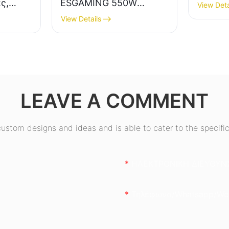
ς,
ESGAMING 550W
View Deta
υψηλής ποιότητας,
View Details
ς, 80+
απόδοσης 85%, 80+
τικό
χάλκινο, για
επιτραπέζιους
650W
υπολογιστές, ESB550W
LEAVE A COMMENT
stom designs and ideas and is able to cater to the specific
ΗΛΕΚΤΡΟΝΙΚΗ ΔΙΕΥΘΥΝ
Τηλέφωνο/whatsapp/we