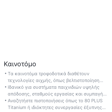
Καινοτόμο
Τα καινοτόμα τροφοδοτικά διαθέτουν
τεχνολογίες αιχμής, όπως βελτιστοποίηση
ενέργειας μέσω τεχνητής νοημοσύνης και
Ιδανικό για συστήματα παιχνιδιών υψηλής
αρθρωτή διαχείριση καλωδίων για
απόδοσης, σταθμούς εργασίας και συμπαγή
απρόσκοπτη ενσωμάτωση σε σύγχρονες
συστήματα ITX που απαιτούν προσαρμοστικές
Αναζητήστε πιστοποιήσεις όπως το 80 PLUS
κατασκευές υπολογιστών.
λύσεις τροφοδοσίας.
Titanium ή ιδιόκτητες συνεργασίες έξυπνης