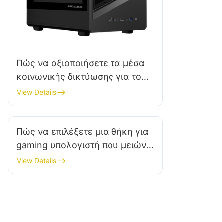
Πώς να αξιοποιήσετε τα μέσα
κοινωνικής δικτύωσης για το
μάρκετινγκ θηκών για gaming
View Details
PC;
Πώς να επιλέξετε μια θήκη για
gaming υπολογιστή που μειώνει
τη συσσώρευση θερμότητας;
View Details