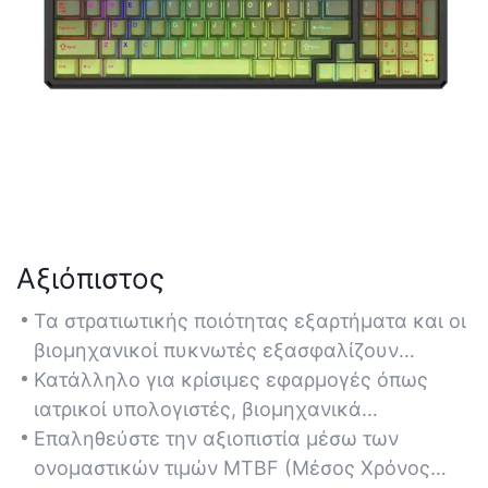
Αξιόπιστος
Τα στρατιωτικής ποιότητας εξαρτήματα και οι
βιομηχανικοί πυκνωτές εξασφαλίζουν
σταθερή παροχή ισχύος υπό βαριά φορτία,
Κατάλληλο για κρίσιμες εφαρμογές όπως
ελαχιστοποιώντας τον χρόνο διακοπής
ιατρικοί υπολογιστές, βιομηχανικά
λειτουργίας.
μηχανήματα και δικτυακή υποδομή που
Επαληθεύστε την αξιοπιστία μέσω των
απαιτούν αδιάλειπτη λειτουργία.
ονομαστικών τιμών MTBF (Μέσος Χρόνος