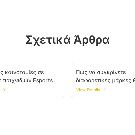
απόδοσης (π.χ., 80 PLUS Gold+) για να
μεγιστοποιήσετε την εξοικονόμηση κόστους.
Σχετικά Άρθρα
ς καινοτομίες σε
Πώς να συγκρίνετε
 παιχνιδιών Esports
διαφορετικές μάρκες
αστής που πρέπει να
για υπολογιστές gamin
View Details
ήσετε
αξιόπιστη επιλογή;