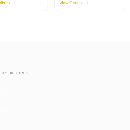
ils
View Details
 requirements.
ΣΗ
chat