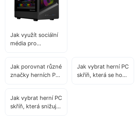
byste měli sledovat
Jak využít sociální
média pro
marketing herních
PC skříní?
Jak porovnat různé
Jak vybrat herní PC
značky herních PC
skříň, která se hodí
skříní a spolehlivě
k vašemu stolu?
se rozhodnout?
Jak vybrat herní PC
skříň, která snižuje
hromadění tepla?