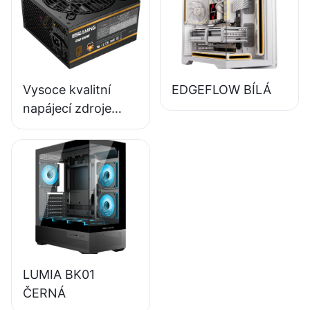
počítače ESB650W
Vysoce kvalitní
EDGEFLOW BÍLÁ
napájecí zdroje
ESGAMING 550W s
účinností 85 %,
certifikace 80+
Bronze pro stolní
počítače ESB550W
LUMIA BK01
ČERNÁ