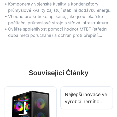
Komponenty vojenské kvality a kondenzátory
průmyslové kvality zajišťují stabilní dodávku energie
i při vysokém zatížení a minimalizují tak prostoje.
Vhodné pro kritické aplikace, jako jsou lékařské
počítače, průmyslové stroje a síťová infrastruktura
vyžadující nepřerušovaný provoz.
Ověřte spolehlivost pomocí hodnot MTBF (střední
doba mezi poruchami) a ochran proti přepětí,
nadproudu a zkratu.
Související Články
Nejlepší inovace ve
výrobci herního
příslušenství pro
esporty, které