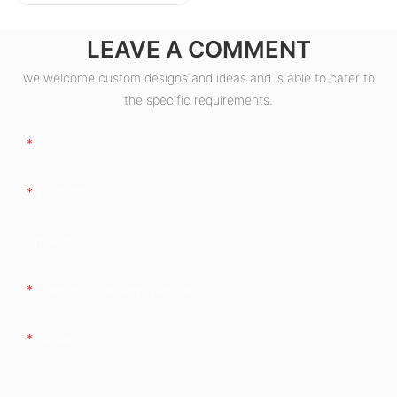
LEAVE A COMMENT
we welcome custom designs and ideas and is able to cater to
the specific requirements.
Jméno
E-Mailem
Společnost
Telefon/whatsApp/wechat
Obsah