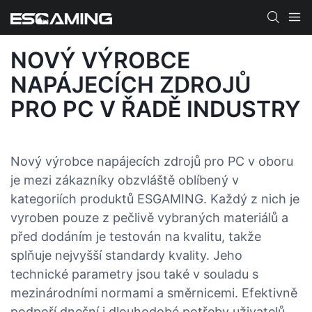
NOVÝ VÝROBCE
NAPÁJECÍCH ZDROJŮ
PRO PC V ŘADĚ INDUSTRY
Nový výrobce napájecích zdrojů pro PC v oboru
je mezi zákazníky obzvláště oblíbený v
kategoriích produktů ESGAMING. Každý z nich je
vyroben pouze z pečlivě vybraných materiálů a
před dodáním je testován na kvalitu, takže
splňuje nejvyšší standardy kvality. Jeho
technické parametry jsou také v souladu s
mezinárodními normami a směrnicemi. Efektivně
podpoří dnešní i dlouhodobé potřeby uživatelů.