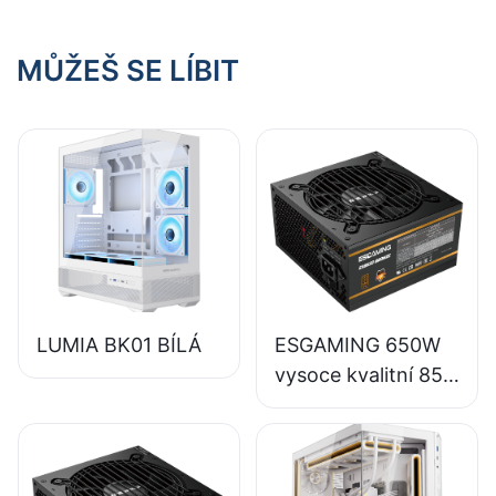
MŮŽEŠ SE LÍBIT
LUMIA BK01 BÍLÁ
ESGAMING 650W
vysoce kvalitní 85%
účinnost, plný
modul, 80+
bronzový napájecí
zdroj pro stolní