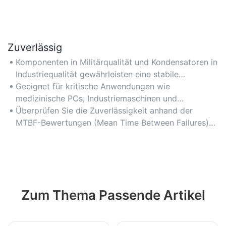
Zuverlässig
Komponenten in Militärqualität und Kondensatoren in
Industriequalität gewährleisten eine stabile
Stromversorgung bei hoher Belastung und
Geeignet für kritische Anwendungen wie
minimieren Ausfallzeiten.
medizinische PCs, Industriemaschinen und
Netzwerkinfrastrukturen, die einen
Überprüfen Sie die Zuverlässigkeit anhand der
unterbrechungsfreien Betrieb erfordern.
MTBF-Bewertungen (Mean Time Between Failures)
und des Schutzes vor Überspannung, Überstrom und
Kurzschlüssen.
Zum Thema Passende Artikel