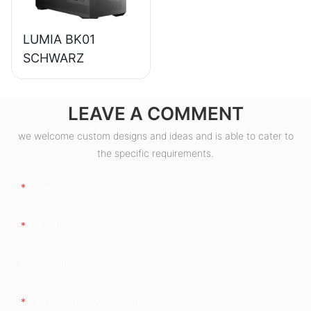
LUMIA BK01
SCHWARZ
LEAVE A COMMENT
we welcome custom designs and ideas and is able to cater to
the specific requirements.
Name
E-Mail
Unternehmen
Telefon/WhatsApp/WeChat