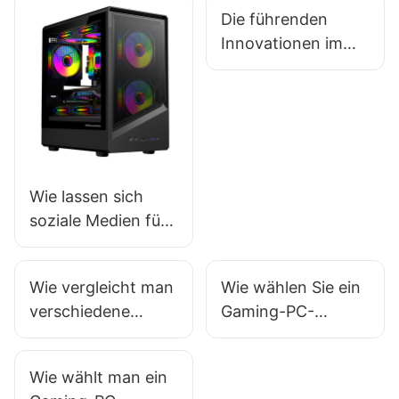
Die führenden
Innovationen im
Bereich E-Sport-
Gaming-Zubehör:
Hersteller, denen
Sie folgen sollten
Wie lassen sich
soziale Medien für
das Marketing von
Gaming-PC-
Wie vergleicht man
Wie wählen Sie ein
Gehäusen nutzen?
verschiedene
Gaming-PC-
Marken von
Gehäuse aus, das
Gaming-PC-
zu Ihrem
Wie wählt man ein
Gehäusen, um eine
Schreibtisch-Setup