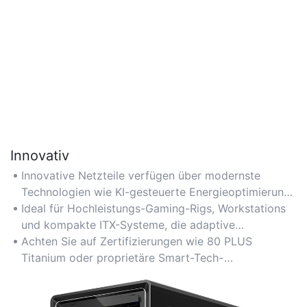
Innovativ
Innovative Netzteile verfügen über modernste
Technologien wie KI-gesteuerte Energieoptimierung
und modulares Kabelmanagement für eine nahtlose
Ideal für Hochleistungs-Gaming-Rigs, Workstations
Integration in moderne PC-Builds.
und kompakte ITX-Systeme, die adaptive
Stromversorgungslösungen erfordern.
Achten Sie auf Zertifizierungen wie 80 PLUS
Titanium oder proprietäre Smart-Tech-
Partnerschaften, um zukunftssichere Kompatibilität
sicherzustellen.