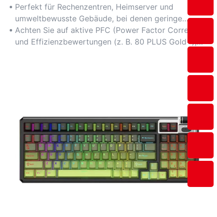
Energieverschwendung reduziert und die
Perfekt für Rechenzentren, Heimserver und
Stromkosten für 24/7-Systeme gesenkt werden.
umweltbewusste Gebäude, bei denen geringe
Wärmeabgabe und Nachhaltigkeit im Vordergrund
Achten Sie auf aktive PFC (Power Factor Correction)
stehen.
und Effizienzbewertungen (z. B. 80 PLUS Gold+),
um die Kosteneinsparungen zu maximieren.