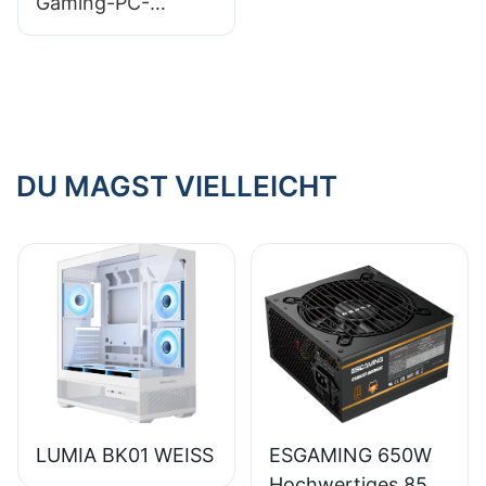
Gaming-PC-
zuverlässige Wahl
passt?​
Gehäuse aus, das
zu treffen?​
die
Wärmeentwicklung
reduziert?​
DU MAGST VIELLEICHT
LUMIA BK01 WEISS
ESGAMING 650W
Hochwertiges 85%