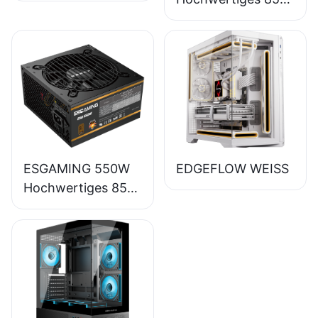
Wirkungsgrad
Vollmodul 80+
Bronze Desktop-
PC-Netzteil
ESB650W
ESGAMING 550W
EDGEFLOW WEISS
Hochwertiges 85%
Wirkungsgrad 80+
Bronze Desktop-
PC-Netzteil
ESB550W