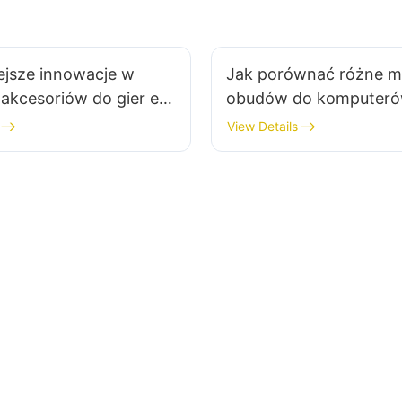
ejsze innowacje w
Jak porównać różne m
 akcesoriów do gier e-
obudów do komputer
h, które warto śledzić
gamingowych, aby do
View Details
pewnego wyboru?