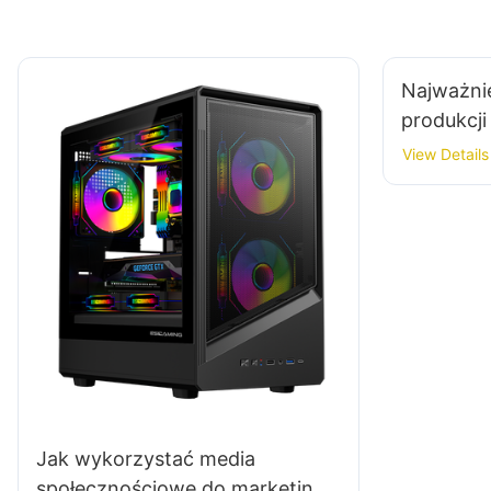
Najważni
produkcji
sportowyc
View Details
Jak wykorzystać media
społecznościowe do marketingu