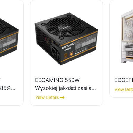
W
ESGAMING 550W
EDGEF
, 85%
Wysokiej jakości zasilacz
View Deta
do komputerów
View Details
asilacz
stacjonarnych o
sprawności 85%, 80+
0+
Bronze ESB550W
W