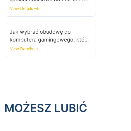
obudów komputerów do gier?
View Details
Jak wybrać obudowę do
komputera gamingowego, która
ograniczy gromadzenie się
View Details
ciepła?​
MOŻESZ LUBIĆ