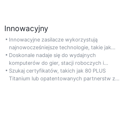
Innowacyjny
Innowacyjne zasilacze wykorzystują
najnowocześniejsze technologie, takie jak
optymalizacja zużycia energii oparta na
Doskonale nadaje się do wydajnych
sztucznej inteligencji i modułowe zarządzanie
komputerów do gier, stacji roboczych i
kablami, co umożliwia bezproblemową
kompaktowych systemów ITX wymagających
Szukaj certyfikatów, takich jak 80 PLUS
integrację z nowoczesnymi systemami
adaptacyjnych rozwiązań zasilania.
Titanium lub opatentowanych partnerstw z
komputerowymi.
zakresu inteligentnych technologii, aby mieć
pewność, że będą one kompatybilne w
przyszłości.