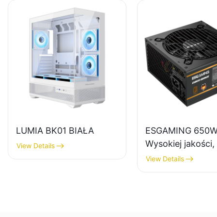
LUMIA BK01 BIAŁA
ESGAMING 650
Wysokiej jakości
View Details
sprawności,
View Details
pełnomodułowy z
do komputerów
stacjonarnych 8
Bronze ESB650