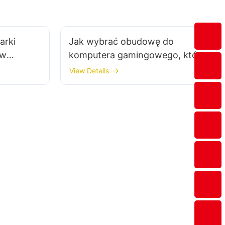
arki
Jak wybrać obudowę do
ów
komputera gamingowego, która
konać
będzie pasować do Twojego
View Details
biurka?​