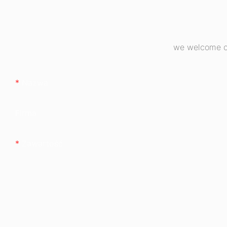
we welcome cu
Nazwa
Firma
Zawartość