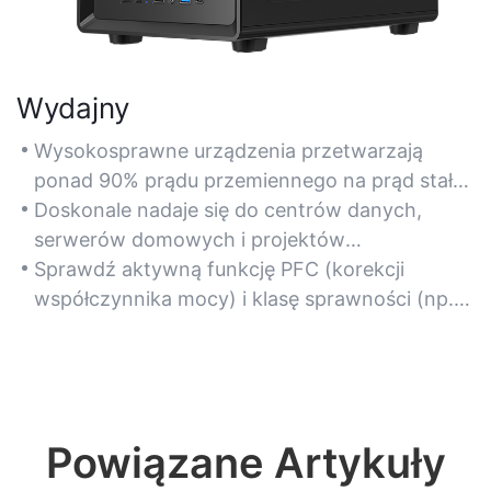
Wydajny
Wysokosprawne urządzenia przetwarzają
ponad 90% prądu przemiennego na prąd stały,
co pozwala ograniczyć straty energii i obniżyć
Doskonale nadaje się do centrów danych,
rachunki za prąd w systemach pracujących 24
serwerów domowych i projektów
godziny na dobę, 7 dni w tygodniu.
ekologicznych, w których priorytetem jest
Sprawdź aktywną funkcję PFC (korekcji
niska emisja ciepła i zrównoważony rozwój.
współczynnika mocy) i klasę sprawności (np.
80 PLUS Gold+), aby zmaksymalizować
oszczędności.
Powiązane Artykuły