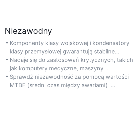
Niezawodny
Komponenty klasy wojskowej i kondensatory
klasy przemysłowej gwarantują stabilne
dostarczanie energii przy dużych
Nadaje się do zastosowań krytycznych, takich
obciążeniach, minimalizując przestoje.
jak komputery medyczne, maszyny
przemysłowe i infrastruktura sieciowa
Sprawdź niezawodność za pomocą wartości
wymagająca nieprzerwanej pracy.
MTBF (średni czas między awariami) i
zabezpieczeń przed przepięciami,
przetężeniami i zwarciami.