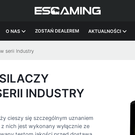
ZOSTAŃ DEALEREM
O NAS
AKTUALNOŚCI
 serii Industry
SILACZY
RII INDUSTRY
y cieszy się szczególnym uznaniem
z nich jest wykonany wyłącznie ze
wany testom jakości przed dostawą,