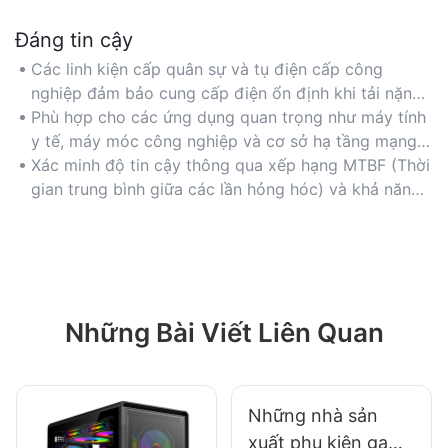
Đáng tin cậy
Các linh kiện cấp quân sự và tụ điện cấp công
nghiệp đảm bảo cung cấp điện ổn định khi tải nặng,
giảm thiểu thời gian chết.
Phù hợp cho các ứng dụng quan trọng như máy tính
y tế, máy móc công nghiệp và cơ sở hạ tầng mạng
yêu cầu hoạt động không bị gián đoạn.
Xác minh độ tin cậy thông qua xếp hạng MTBF (Thời
gian trung bình giữa các lần hỏng hóc) và khả năng
bảo vệ chống quá áp, quá dòng và đoản mạch.
Những Bài Viết Liên Quan
Những nhà sản
xuất phụ kiện game