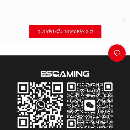
GỬI YÊU CẦU NGAY BÂY GIỜ