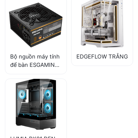
dạng module đầy
đủ, chuẩn 80+
Bronze ESB650W
Bộ nguồn máy tính
EDGEFLOW TRẮNG
để bàn ESGAMING
550W chất lượng
cao, hiệu suất 85%,
đạt chuẩn 80+
Bronze ESB550W