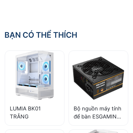
giảm thiểu tích tụ
nhiệt?
BẠN CÓ THỂ THÍCH
LUMIA BK01
Bộ nguồn máy tính
TRẮNG
để bàn ESGAMING
650W chất lượng
cao, hiệu suất 85%,