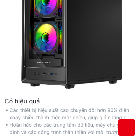
Có hiệu quả
Các thiết bị hiệu suất cao chuyển đổi hơn 90% điện
xoay chiều thành điện một chiều, giúp giảm lãng phí
năng lượng và giảm chi phí điện cho hệ thống 24/7.
Hoàn hảo cho các trung tâm dữ liệu, máy chủ gia
đình và các công trình thân thiện với môi trường, ưu