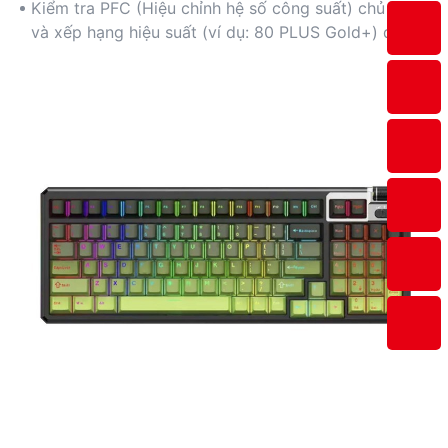
tiên nhiệt lượng tỏa ra thấp và tính bền vững.
Kiểm tra PFC (Hiệu chỉnh hệ số công suất) chủ động
và xếp hạng hiệu suất (ví dụ: 80 PLUS Gold+) để tiết
kiệm chi phí tối đa.