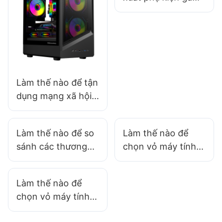
thể thao điện tử
hàng đầu mà bạn
nên theo dõi
Làm thế nào để tận
dụng mạng xã hội
để tiếp thị vỏ máy
tính chơi game?
Làm thế nào để so
Làm thế nào để
sánh các thương
chọn vỏ máy tính
hiệu vỏ máy tính
chơi game phù hợp
chơi game khác
với bàn làm việc
Làm thế nào để
nhau để có lựa
của bạn?​
chọn vỏ máy tính
chọn đáng tin cậy?​
chơi game giúp