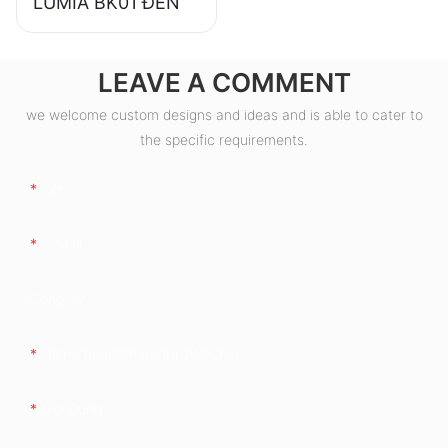
LUMIA BK01 ĐEN
LEAVE A COMMENT
we welcome custom designs and ideas and is able to cater to
the specific requirements.
Tên
E-Mail
Công Ty
Điện Thoại/WhatsApp/WeChat
Nội Dung