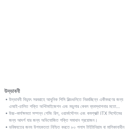
উদ্ভাবনী
উদ্ভাবনী বিদ্যুৎ সরবরাহে আধুনিক পিসি বিল্ডগুলিতে নিরবচ্ছিন্ন একীকরণের জন্য
এআই-চালিত শক্তি অপ্টিমাইজেশন এবং মডুলার কেবল ব্যবস্থাপনার মতো
অত্যাধুনিক প্রযুক্তি রয়েছে।
উচ্চ-কার্যক্ষমতা সম্পন্ন গেমিং রিগ, ওয়ার্কস্টেশন এবং কমপ্যাক্ট ITX সিস্টেমের
জন্য আদর্শ যার জন্য অভিযোজিত শক্তি সমাধান প্রয়োজন।
ভবিষ্যতের জন্য উপযুক্ততা নিশ্চিত করতে ৮০ প্লাস টাইটানিয়াম বা মালিকানাধীন