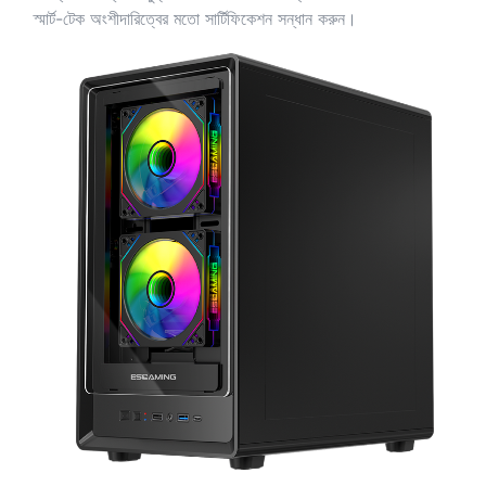
স্মার্ট-টেক অংশীদারিত্বের মতো সার্টিফিকেশন সন্ধান করুন।