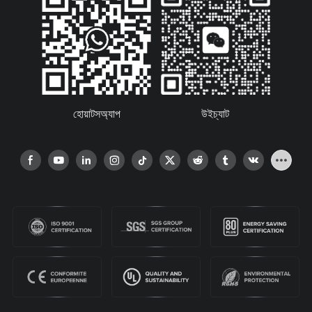
হোয়াটসঅ্যাপ
উইচ্যাট