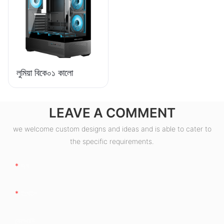
লুমিয়া বিকে০১ কালো
LEAVE A COMMENT
we welcome custom designs and ideas and is able to cater to
the specific requirements.
নাম
ইমেইল
কোম্পানি