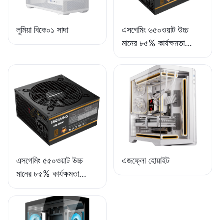
লুমিয়া বিকে০১ সাদা
এসগেমিং ৬৫০ওয়াট উচ্চ
মানের ৮৫% কার্যক্ষমতা
সম্পন্ন ফুল-মডিউল ৮০+
ব্রোঞ্জ ডেস্কটপ পিসি পাওয়ার
সাপ্লাই ESB650W
এসগেমিং ৫৫০ওয়াট উচ্চ
এজফ্লো হোয়াইট
মানের ৮৫% কার্যক্ষমতা
সম্পন্ন ৮০+ ব্রোঞ্জ ডেস্কটপ
পিসি পাওয়ার সাপ্লাই
ESB550W