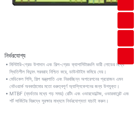
নির্ভরযোগ্য
মিলিটারি-গ্রেড উপাদান এবং শিল্প-গ্রেড ক্যাপাসিটারগুলি ভারী লোডের মধ্যে
স্থিতিশীল বিদ্যুৎ সরবরাহ নিশ্চিত করে, ডাউনটাইম কমিয়ে দেয়।
মেডিকেল পিসি, শিল্প যন্ত্রপাতি এবং নিরবচ্ছিন্ন অপারেশনের প্রয়োজন এমন
নেটওয়ার্ক অবকাঠামোর মতো গুরুত্বপূর্ণ অ্যাপ্লিকেশনের জন্য উপযুক্ত।
MTBF (ব্যর্থতার মধ্যে গড় সময়) রেটিং এবং ওভারভোল্টেজ, ওভারকারেন্ট এবং
শর্ট সার্কিটের বিরুদ্ধে সুরক্ষার মাধ্যমে নির্ভরযোগ্যতা যাচাই করুন।