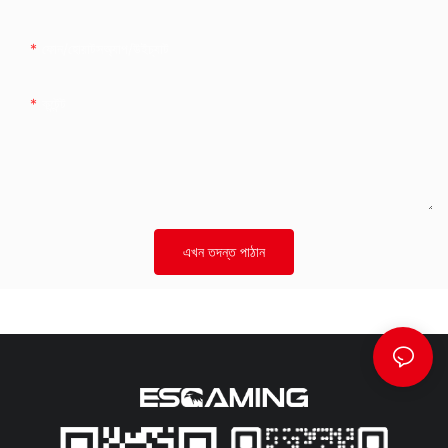
ফোন/হোয়াটসঅ্যাপ/উইচ্যাট
কন্টেন্ট
এখন তদন্ত পাঠান