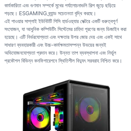
কার্যকারিতা এবং গুণমান সম্পর্কে মুখের পর্যালোচনাগুলি শিল্প জুড়ে ছড়িয়ে
পড়ছে। ESGAMING ব্র্যান্ড সচেতনতা বৃদ্ধি করছে।
এই পাওয়ার সাপ্লাই ইউনিটটি পিসি হার্ডওয়্যার সেক্টরে একটি গুরুত্বপূর্ণ
সংযোজন, যা আধুনিক কম্পিউটিং সিস্টেমের চাহিদা পূরণের জন্য ডিজাইন করা
হয়েছে। এটি নির্ভরযোগ্যতা এবং দক্ষতার উপর জোর দেয় এবং একই সাথে
সাধারণ ব্যবহারকারী এবং উচ্চ-কার্যক্ষমতাসম্পন্ন উভয়ের জন্যই
অভিযোজনযোগ্যতা প্রদান করে। উন্নত তাপ ব্যবস্থাপনা এবং নির্ভুল
প্রকৌশল বিভিন্ন কনফিগারেশনে স্থিতিশীল বিদ্যুৎ সরবরাহ নিশ্চিত করে।