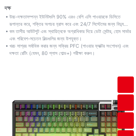
দক্ষ
উচ্চ-দক্ষতাসম্পন্ন ইউনিটগুলি 90% এরও বেশি এসি পাওয়ারকে ডিসিতে
রূপান্তর করে, শক্তির অপচয় হ্রাস করে এবং 24/7 সিস্টেমের জন্য বিদ্যুতের
খরচ কমায়।
কম তাপীয় আউটপুট এবং স্থায়িত্বকে অগ্রাধিকার দিয়ে ডেটা সেন্টার, হোম সার্ভার
এবং পরিবেশ-সচেতন বিল্ডগুলির জন্য উপযুক্ত।
খরচ সাশ্রয় সর্বাধিক করার জন্য সক্রিয় PFC (পাওয়ার ফ্যাক্টর সংশোধন) এবং
দক্ষতা রেটিং (যেমন, 80 প্লাস গোল্ড+) পরীক্ষা করুন।