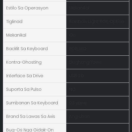
Estilo Sa Operasyon
Mekanikal
Tiglinad
Rainbow Light, RGB Option
Mekanikal
Oo
Backlit Sa Keyboard
RGB, LED
Kontra-Ghosting
Daghang Yawe
Interface Sa Drive
USB 2.0
Suporta Sa Pulso
NO
Sumbanan Sa Keyboard
98 yawe
Brand Sa Lawas Sa Axis
Ang uban
Bug-Os Nga Gidak-On