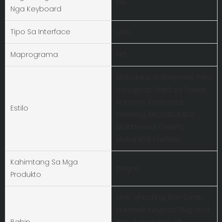
Dili
Nga Keyboard
Tipo Sa Interface
usb
Maprograma
NO
Standard, Waterproof, Para
sa Laptop, Para sa Tablet,
Numeric Keyboard,
Estilo
Gaming, ERGONOMICS,
Multimedia, Qwerty,
Mekanikal, Fashion
Kahimtang Sa Mga
Bag-o
Produkto
anti-ghosting, Hot-Swap,
Numeric Keypad, Plug and
Bahin
Play, Adjustable Tilt