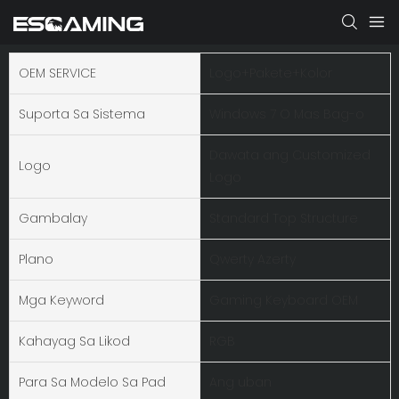
OEM SERVICE
Logo+Pakete+Kolor
Suporta Sa Sistema
Windows 7 O Mas Bag-o
Dawata ang Customized
Logo
Logo
Gambalay
Standard Top Structure
Plano
Qwerty Azerty
Mga Keyword
Gaming Keyboard OEM
Kahayag Sa Likod
RGB
Para Sa Modelo Sa Pad
Ang uban