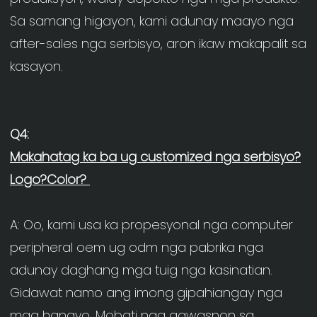
Sa samang higayon, kami adunay maayo nga 
after-sales nga serbisyo, aron ikaw makapalit sa 
Makahatag ka ba ug customized nga serbisyo?
A: Oo, kami usa ka propesyonal nga computer 
peripheral oem ug odm nga pabrika nga 
adunay daghang mga tuig nga kasinatian. 
Gidawat namo ang imong gipahiangay nga 
mga hangyo, Mobati nga gawasnon sa 