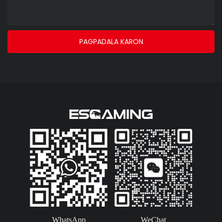
PAGPADALA KARON
WhatsApp
WeChat