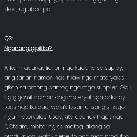
A: Kami adunay lig-on nga kadena sa suplay, 
ang tanan namon nga hilaw nga materyales 
gikan sa among bantog nga mga supplier. Gipili 
ug gigamit namon ang materyal nga adunay 
taas nga kalidad, wala’y bisan unsang sinagol 
nga materyales. Usab, kita adunay higpit nga 
QCteam, minitoring sa matag lakang sa 
produksyon, walay depekto nga mga produkto. 