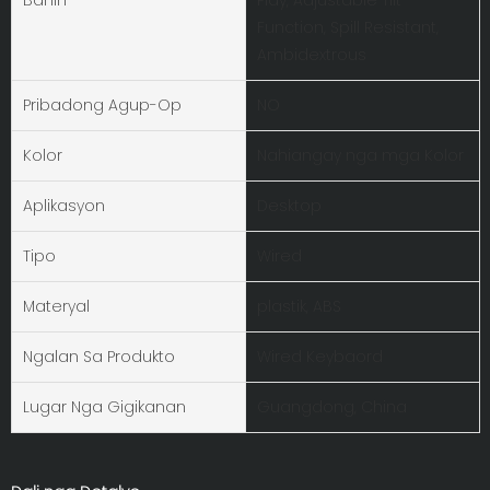
Function, Spill Resistant,
Ambidextrous
Pribadong Agup-Op
NO
Kolor
Nahiangay nga mga Kolor
Aplikasyon
Desktop
Tipo
Wired
Materyal
plastik, ABS
Ngalan Sa Produkto
Wired Keybaord
Lugar Nga Gigikanan
Guangdong, China