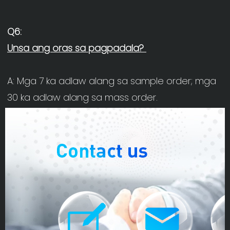
A: Mga 7 ka adlaw alang sa sample order; mga 