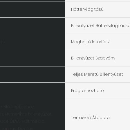
Háttérvilágítású
Billentyűzet Háttérvilágítássa
os
Meghajtó Interfész
Billentyűzet Szabvány
Teljes Méretű Billentyűzet
Programozható
zálló, Laptophoz,
, Numerikus billentyűzet,
Termékek Állapota
RGONÓMIA, Multimédia,
hanikus, Divatos