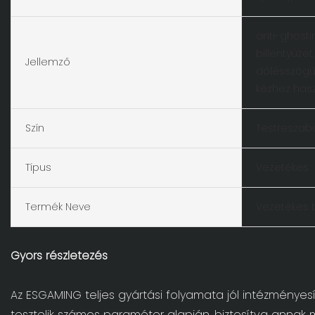
anti-ghosti
billentyűzet,
Jellemző
dőlésszögű 
kézhez has
Szín
Testreszabo
Típus
Vezetékes
Termék Neve
Vezetékes b
Gyors részletezés
Az ESGAMING teljes gyártási folyamata jól intézményesí
tesztelik számos paraméter alapján, biztosítva annak m