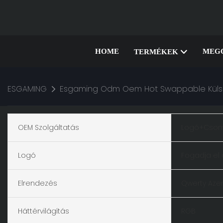
HOME
MEG
TERMÉKEK
ESGAMING
Esgaming Odm Oem Hot Swappable Külső E
OEM Szolgáltatás
Logó+Csom
Logó
Fogadja el 
Elrendezés
Qwerty Azer
Háttérvilágítás
RGB