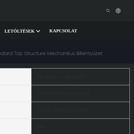
KAPCSOLAT
LETÖLTÉSEK
ard Top Structure Mechanikus Billentyűzet
Windows 7 vagy újabb
Standard felső szerkezet
Gamer billentyűzet OEM
Más