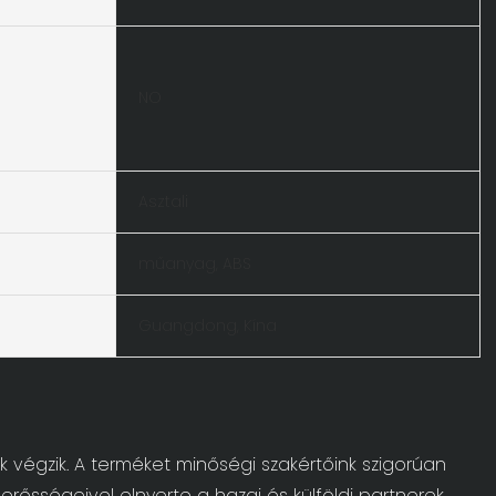
NO
Asztali
műanyag, ABS
Guangdong, Kína
k végzik. A terméket minőségi szakértőink szigorúan
erősségeivel elnyerte a hazai és külföldi partnerek