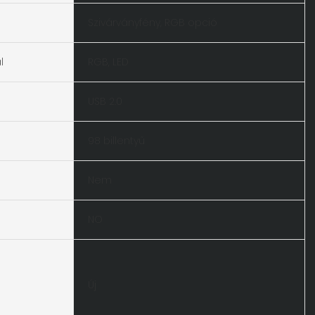
Szivárványfény, RGB opció
l
RGB, LED
USB 2.0
98 billentyű
Nem
NO
Új