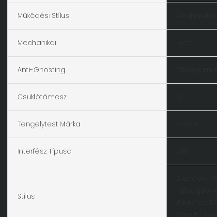
Működési Stílus
Mechanikai
Mechanikai
Igen
Anti-Ghosting
Többgomb
Csuklótámasz
NO
Tengelytest Márka
Mások
Interfész Típusa
USB
Standard, Ví
Táblagéphez
Stílus
Játékhoz, E
Qwerty, Mec