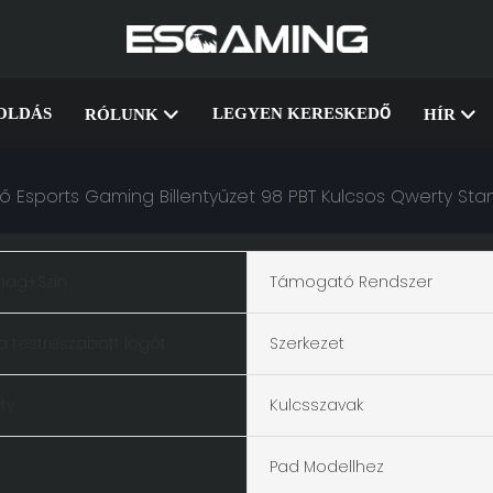
OLDÁS
LEGYEN KERESKEDŐ
RÓLUNK
HÍR
sports Gaming Billentyűzet 98 PBT Kulcsos Qwerty Stand
ag+Szín
Támogató Rendszer
a testreszabott logót
Szerkezet
ty
Kulcsszavak
Pad Modellhez