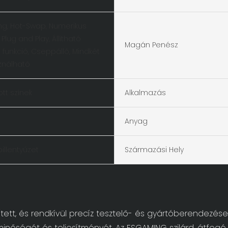
ng, Hot-Swap, Numerikus
 Plug and Play, Állítható
Magán Penész
funkció, Cseppálló, Mindkét
ználható
tt színek
Alkalmazás
Anyag
illentyűzet
Származási Hely
tett, és rendkívül precíz tesztelő- és gyártóberendezése
inőségét és teljesítményét. Az ESGAMING szilárd, átfogó 