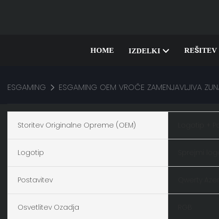
HOME
REŠITEV
IZDELKI
ESGAMING
ESGAMING OEM VROČE ZAMENJAVLJIVA ZUNA
Storitev Originalne Opreme (OEM)
Logotip + P
Logotip
Sprejmi log
Postavitev
Qwerty Azer
Osvetlitev Ozadja
RGB