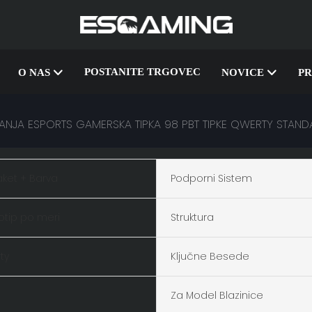
POSTANITE TRGOVEC
O NAS
NOVICE
PR
NJA ESPORTS GAMERSKA TIPKA 98 PBT TIPKE QWERTY STAND
aket + Barva
Podporni Sistem
otip po meri
Struktura
ty
Ključne Besede
Za Model Blazinice