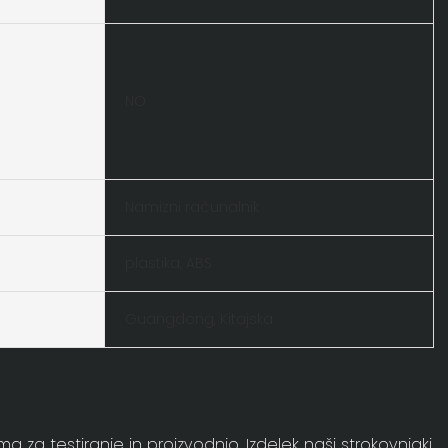
NO
Namizni računalnik
plastika, ABS
Guangdong, Kitajska
za testiranje in proizvodnjo. Izdelek naši strokovnjaki