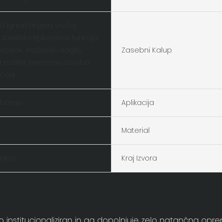
d ignoriranjem, vroča
tevilska tipkovnica, funkcija
poženi«, nastavljiv nagib,
Zasebni Kalup
razlitje, primerno za obe
čarji
 barve
Aplikacija
Material
vnica
Kraj Izvora
nstitucionaliziran in ga dopolnjuje zelo natančna oprema 