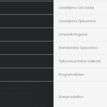
Osvetljeno Od Zadaj
Osvetljena Tipkovnica
Vmesnik Pogona
Standardna Tipkovnica
Tipkovnica Polne Velikosti
Programabilen
, Vodoodporna, Za
a tablico, Številska
Stanje Izdelkov
 Igralna, ERGONOMIJA,
, Qwerty, Mehanska, Modna