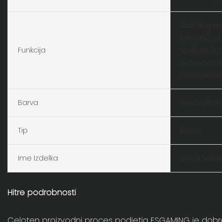
Zaščita pre
zamenjava, š
Funkcija
»priklopi in 
odporno na 
roki in desni
Barva
Prilagojene
Tip
Žično
Ime Izdelka
Žična tipko
Hitre podrobnosti
Celoten proizvodni proces podjetja ESGAMING je dobro i