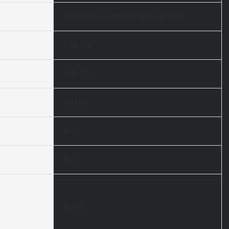
Mavrična svetloba, možnost RGB
RGB, LED
USB 2.0
98 tipk
Ne
NO
Novo