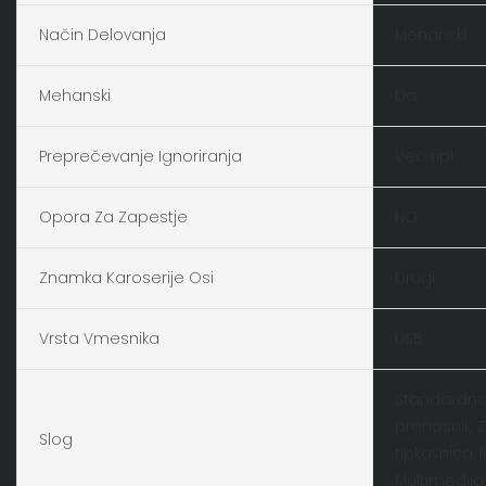
Način Delovanja
Mehanski
Mehanski
Da
Preprečevanje Ignoriranja
Več tipk
Opora Za Zapestje
NO
Znamka Karoserije Osi
Drugi
Vrsta Vmesnika
USB
Standardna
prenosnik, Z
Slog
tipkovnica,
Multimedija