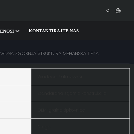
KONTAKTIRAJTE NAS
ENOSI
ARDNA ZGORNJA STRUKTURA MEHANSKA TIPKA
Windows 7 ali novejši
Standardna zgornja konstrukcija
OEM igralna tipkovnica
Drugo