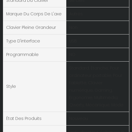
Standard Du Clavier
98 clés
Marque Du Corps De L'axe
Autres
Clavier Pleine Grandeur
Non
Type D'interface
USB
Programmable
NO
Standard, Étanche, Pour
ordinateur portable, Pour
tablette, Clavier
Style
numérique, Gaming,
Ergonomie, Multimédia,
Qwerty, Mécanique, Mode
État Des Produits
Nouveau
anti-ghosting, échange à