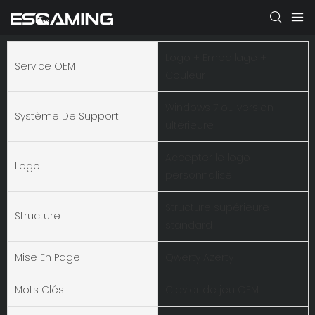
Logo + Emballage +
Service OEM
Couleur
Windows 7 ou version
Système De Support
ultérieure
Accepter le logo
Logo
personnalisé
Structure supérieure
Structure
standard
Mise En Page
Qwerty Azerty
Mots Clés
Clavier de jeu OEM