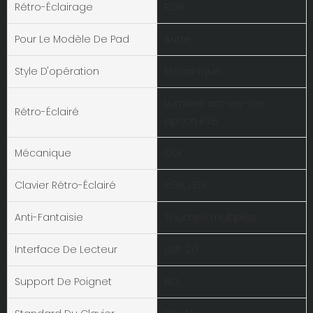
Rétro-Éclairage
RGB
Pour Le Modèle De Pad
Autre
Style D'opération
Mécanique
Lumière arc-en-ciel,
Rétro-Éclairé
option RVB
Mécanique
Oui
Clavier Rétro-Éclairé
RGB, LED
Anti-Fantaisie
Touches multiples
Interface De Lecteur
USB 2.0
Support De Poignet
NO