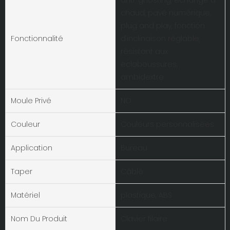
chaud, pavé numérique,
plug and play, fonction
Fonctionnalité
d'inclinaison réglable,
résistant aux
éclaboussures,
ambidextre
Moule Privé
NO
Couleur
Couleurs personnalisées
Application
Bureau
Taper
Câblé
Matériel
plastique, ABS
Nom Du Produit
Clavier filaire