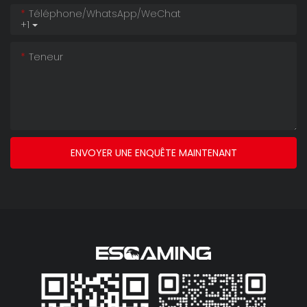
Téléphone/WhatsApp/WeChat
+1
Teneur
ENVOYER UNE ENQUÊTE MAINTENANT