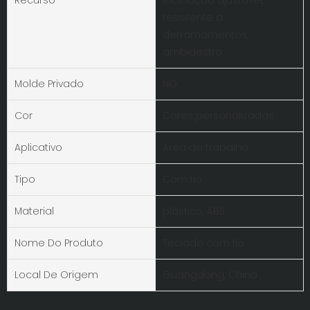
resistente a
derramamentos,
ambidestro
Molde Privado
NO
Cor
Cores personalizadas
Aplicativo
Área de trabalho
Tipo
Com fio
Material
plástico, ABS
Nome Do Produto
Teclado com fio
Local De Origem
Guangdong, China