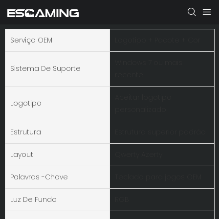
Serviço OEM
Logotipo + Pacote + Cor
Windows 7 ou mais
Sistema De Suporte
recente
Aceitar logotipo
Logotipo
personalizado
Estrutura
Estrutura superior padrão
Layout
Qwerty Azerty
Palavras -chave
Teclado para jogos OEM
Luz De Fundo
RGB