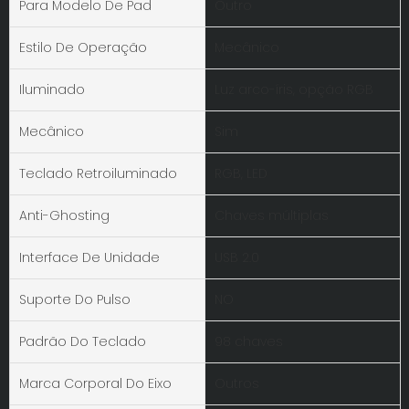
Para Modelo De Pad
Outro
Estilo De Operação
Mecânico
Iluminado
Luz arco-íris, opção RGB
Mecânico
Sim
Teclado Retroiluminado
RGB, LED
Anti-Ghosting
Chaves múltiplas
Interface De Unidade
USB 2.0
Suporte Do Pulso
NO
Padrão Do Teclado
98 chaves
Marca Corporal Do Eixo
Outros