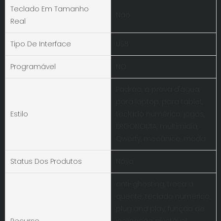
Teclado Em Tamanho
Não
Real
Tipo De Interface
USB
Programável
NO
Padrão, à prova d'água,
para laptop, para tablet,
Estilo
teclado numérico, jogos,
ERGONOMIA, multimídia,
Qwerty, mecânico, moda
Status Dos Produtos
Novo
anti-ghosting, troca a
quente, teclado numérico,
plug and play, função de
Recurso
inclinação ajustável,